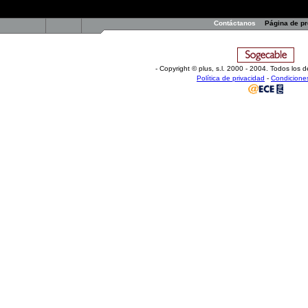
Contáctanos
Página de p
- Copyright © plus, s.l
.
2000 - 2004. Todos los d
Política de privacidad
-
Condicione