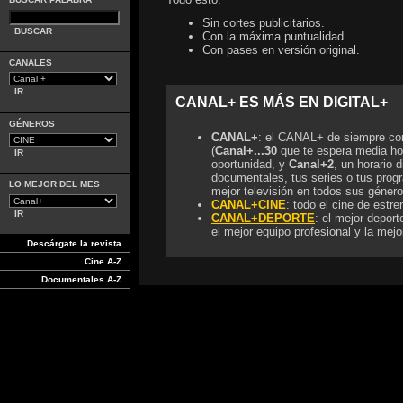
Sin cortes publicitarios.
Con la máxima puntualidad.
Con pases en versión original.
CANALES
CANAL+ ES MÁS EN DIGITAL+
GÉNEROS
CANAL+
: el CANAL+ de siempre con
(
Canal+...30
que te espera media ho
oportunidad, y
Canal+2
, un horario d
documentales, tus series o tus progr
LO MEJOR DEL MES
mejor televisión en todos sus género
CANAL+CINE
: todo el cine de estre
CANAL+DEPORTE
: el mejor depor
el mejor equipo profesional y la mejo
Descárgate la revista
Cine A-Z
Documentales A-Z