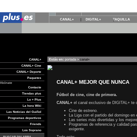
CANAL+
DIGITAL+
TAQUILLA
Estás en:
portada
>
canal+
CANAL+
CANAL+ Cine
CANAL+ Deporte
Paquetes
CANAL+ MEJOR QUE NUNCA
Abónate
Contacte
Tiendas plus
Fútbol de cine, cine de primera.
Lo + Plus
CANAL+
el canal exclusivo de DIGITAL+ te o
La hora Wiki
Cine de estreno.
Las Noticias del Guiñol
La Liga con el partido del domingo en 
Programas deportivos
Las series más divertidas y los mejo
Programas de referencia y calidad pa
Friends
exigente.
Los Soprano
Todo esto:
BUSCAR PALABRA