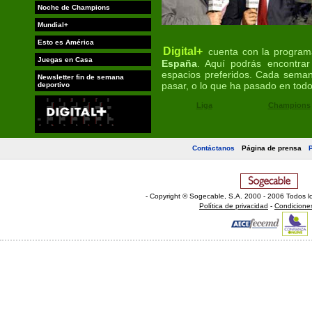
Noche de Champions
Mundial+
Esto es América
Digital+
cuenta con la programa
Juegas en Casa
España
. Aquí podrás encontrar
espacios preferidos. Cada seman
Newsletter fin de semana
pasar, o lo que ha pasado en tod
deportivo
Liga
Champions
Contáctanos
Página de prensa
- Copyright © Sogecable, S.A
.
2000 - 2006 Todos l
Política de privacidad
-
Condicione