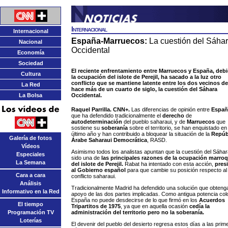
Internacional
Internacional
España-Marruecos:
La cuestión del Sáha
Nacional
Occidental
Economía
Sociedad
El reciente enfrentamiento entre Marruecos y España, deb
Cultura
la ocupación del islote de Perejil, ha sacado a la luz otro
conflicto que se mantiene latente entre los dos vecinos d
La Red
hace más de un cuarto de siglo, la cuestión del Sáhara
La Bolsa
Occidental.
Raquel Parrilla. CNN+.
Las diferencias de opinión entre
Españ
que ha defendido tradicionalmente el
derecho
de
autodeterminación
del pueblo saharaui, y de
Marruecos
que
sostiene su
soberanía
sobre el territorio, se han enquistado en 
último año y han contribuido a bloquear la situación de la
Repúb
Galería de fotos
Árabe Saharaui Democrática
, RASD.
Vídeos
Asimismo todos los analistas apuntan que la cuestión del Sáha
Especiales
sido una de
las principales razones de la ocupación marroq
La Semana
del islote de Perejil.
Rabat ha intentado con esta acción,
pres
al Gobierno español
para que cambie su posición respecto al
Cara a cara
conflicto saharaui.
Análisis
Tradicionalmente Madrid ha defendido una solución que obtenga
Informativo en la Red
apoyo de las dos partes implicadas. Como antigua potencia colo
España no puede desdecirse de lo que firmó en los
Acuerdos
El tiempo
Tripartitos de 1975
, ya que en aquella ocasión
cedía la
Programación TV
administración del territorio pero no la soberanía.
Loterías
El devenir del pueblo del desierto regresa estos días a las prim