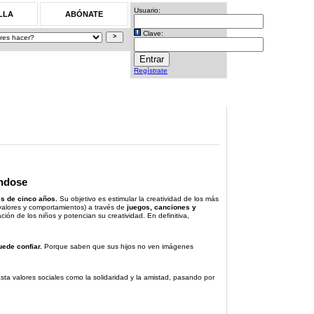
Usuario:
LLA
ABÓNATE
Clave:
Regístrate
éndose
es de cinco años.
Su objetivo es estimular la creatividad de los más
valores y comportamientos) a través de
juegos, canciones y
ción de los niños y potencian su creatividad. En definitiva,
uede confiar.
Porque saben que sus hijos no ven imágenes
ta valores sociales como la solidaridad y la amistad, pasando por