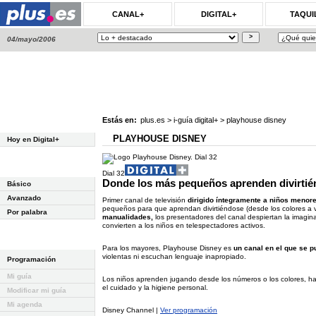
CANAL+
DIGITAL+
TAQUI
04/mayo/2006
Estás en:
plus.es
>
i-guía digital+
>
playhouse disney
PLAYHOUSE DISNEY
Hoy en Digital+
Dial 32
Donde los más pequeños aprenden divirti
Básico
Avanzado
Primer canal de televisión
dirigido íntegramente a niños menor
pequeños para que aprendan divirtiéndose (desde los colores a 
Por palabra
manualidades,
los presentadores del canal despiertan la imagina
convierten a los niños en telespectadores activos.
Para los mayores, Playhouse Disney es
un canal en el que se p
violentas ni escuchan lenguaje inapropiado.
Programación
Mi guía
Los niños aprenden jugando desde los números o los colores, has
el cuidado y la higiene personal.
Modificar mi guía
Mi agenda
Disney Channel |
Ver programación