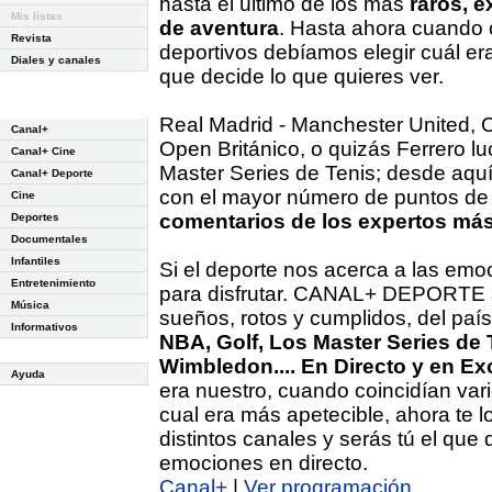
hasta el último de los más
raros, e
Mis listas
de aventura
. Hasta ahora cuando 
Revista
deportivos debíamos elegir cuál era
Diales y canales
que decide lo que quieres ver.
Real Madrid - Manchester United, 
Canal+
Open Británico, o quizás Ferrero l
Canal+ Cine
Master Series de Tenis; desde aqu
Canal+ Deporte
con el mayor número de puntos de v
Cine
comentarios de los expertos más 
Deportes
Documentales
Infantiles
Si el deporte nos acerca a las emo
Entretenimiento
para disfrutar. CANAL+ DEPORTE se
Música
sueños, rotos y cumplidos, del paí
Informativos
NBA, Golf, Los Master Series de 
Wimbledon.... En Directo y en Ex
Ayuda
era nuestro, cuando coincidían var
cual era más apetecible, ahora te l
distintos canales y serás tú el 
emociones en directo.
Canal+
|
Ver programación