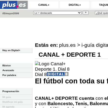
CANAL+
DIGITAL+
TAQUI
05/mayo/2006
Estás en:
plus.es
>
i-guía digit
Hoy en Digital+
CANAL + DEPORTE 1
Básico
Avanzado
Dial 8
Por palabra
El fútbol con toda su 
Programación
Mi guía
CANAL+ DEPORTE cuenta
con
e
Modificar mi guía
y con
Baloncesto, Tenis, Balonm
Mi agenda