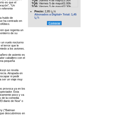
TQ6:
Jueves 4 de mayo23:30h
rto es que el
TQ6:
Viernes 5 de mayo01:00h
orazón", "Un
TQ6:
Viernes 5 de mayo02:30h
n referente
TQ6:
Viernes 5 de mayo04:00h
Precio:
2,85 ï¿½
TQ6:
Viernes 5 de mayo07:00h
Abonados a Digital+ Total: 1,45
TQ6:
Viernes 5 de mayo08:30h
ï¿½
ha huido de
TQ6:
Viernes 5 de mayo10:00h
 se ha centrado en
TQ6:
Viernes 5 de mayo11:30h
Comprar
rofóbico.
TQ6:
Viernes 5 de mayo13:00h
TQ6:
Viernes 5 de mayo14:30h
ven que regenta un
TQ6:
Viernes 5 de mayo16:00h
 entierro de su
TQ6:
Viernes 5 de mayo17:30h
TQ6:
Viernes 5 de mayo19:00h
TQ6:
Viernes 5 de mayo20:30h
e un vuelo nocturno
TQ6:
Viernes 5 de mayo22:00h
el terror que le
TQ6:
Viernes 5 de mayo23:30h
miedo a los aviones.
TQ6:
Sábado 6 de mayo01:00h
TQ6:
Sábado 6 de mayo02:30h
pañero de asiento es
TQ6:
Sábado 6 de mayo04:00h
dor caballero con el
TQ6:
Sábado 6 de mayo07:00h
 una pequeña
TQ6:
Sábado 6 de mayo08:30h
TQ6:
Sábado 6 de mayo10:00h
TQ6:
Sábado 6 de mayo11:30h
ckson se revela
TQ6:
Sábado 6 de mayo13:00h
ecía. Atrapada en
TQ6:
Sábado 6 de mayo14:30h
escapar ni pedir
TQ6:
Sábado 6 de mayo16:00h
 a ser un viaje muy
TQ6:
Sábado 6 de mayo17:30h
TQ6:
Sábado 6 de mayo19:00h
TQ6:
Sábado 6 de mayo20:30h
ms provoca ya en los
TQ6:
Sábado 6 de mayo22:00h
espectador. Esta
TQ6:
Sábado 6 de mayo23:30h
tivamente poco y va
TQ6:
Domingo 7 de mayo01:00h
s de la comedia
TQ6:
Domingo 7 de mayo02:30h
El diario de Noa" o
TQ6:
Domingo 7 de mayo04:00h
TQ6:
Domingo 7 de mayo07:00h
TQ6:
Domingo 7 de mayo08:30h
rphy ("Batman
TQ6:
Domingo 7 de mayo10:00h
al que descubrimos en
TQ6:
Domingo 7 de mayo11:30h