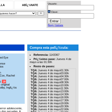
Usuario:
LLA
ABÏ¿½NATE
Clave:
Regï¿½strate
Compra esta pelï¿½cula:
Referencia:
1143367
ed Eye
Prï¿½ximo pase:
Jueves 4 de
mayo a las 01:30h
ense
Resto de pases:
tos
TQ4:
Jueves 4 de mayo01:30h
n
TQ4:
Jueves 4 de mayo03:00h
 Cox, Rachel
TQ4:
Jueves 4 de mayo04:30h
TQ6:
Jueves 4 de mayo07:00h
l:
18
TQ6:
Jueves 4 de mayo08:30h
original
TQ6:
Jueves 4 de mayo10:00h
olby, Inglï¿½s
TQ6:
Jueves 4 de mayo11:30h
TQ6:
Jueves 4 de mayo13:00h
TQ6:
Jueves 4 de mayo14:30h
TQ6:
Jueves 4 de mayo16:00h
TQ6:
Jueves 4 de mayo17:30h
TQ6:
Jueves 4 de mayo19:00h
TQ6:
Jueves 4 de mayo20:30h
terror adolescente,
TQ6:
Jueves 4 de mayo22:00h
s dos secuelas. A