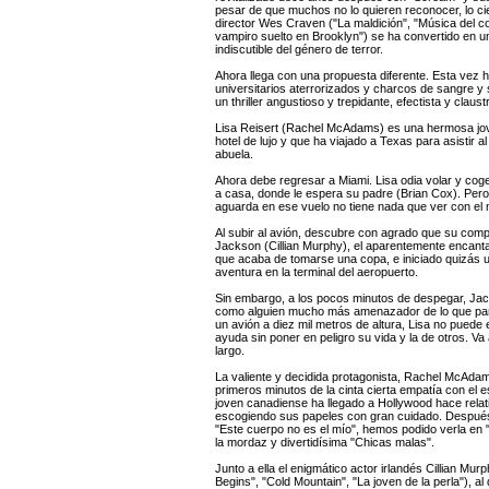
pesar de que muchos no lo quieren reconocer, lo cie
director Wes Craven ("La maldición", "Música del c
vampiro suelto en Brooklyn") se ha convertido en u
indiscutible del género de terror.
Ahora llega con una propuesta diferente. Esta vez 
universitarios aterrorizados y charcos de sangre y
un thriller angustioso y trepidante, efectista y claust
Lisa Reisert (Rachel McAdams) es una hermosa jo
hotel de lujo y que ha viajado a Texas para asistir al
abuela.
Ahora debe regresar a Miami. Lisa odia volar y cog
a casa, donde le espera su padre (Brian Cox). Pero 
aguarda en ese vuelo no tiene nada que ver con el 
Al subir al avión, descubre con agrado que su com
Jackson (Cillian Murphy), el aparentemente encanta
que acaba de tomarse una copa, e iniciado quizás
aventura en la terminal del aeropuerto.
Sin embargo, a los pocos minutos de despegar, Ja
como alguien mucho más amenazador de lo que par
un avión a diez mil metros de altura, Lisa no puede 
ayuda sin poner en peligro su vida y la de otros. Va
largo.
La valiente y decidida protagonista, Rachel McAda
primeros minutos de la cinta cierta empatía con el 
joven canadiense ha llegado a Hollywood hace rela
escogiendo sus papeles con gran cuidado. Despué
"Este cuerpo no es el mío", hemos podido verla en "
la mordaz y divertidísima "Chicas malas".
Junto a ella el enigmático actor irlandés Cillian Mu
Begins", "Cold Mountain", "La joven de la perla"), 