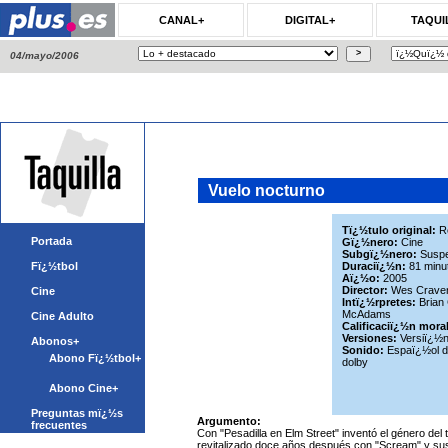
CANAL+
DIGITAL+
TAQUI
04/mayo/2006
Vuelo nocturno
Tï¿½tulo original:
R
Portada
Gï¿½nero:
Cine
Subgï¿½nero:
Susp
Fï¿½tbol
Duraciï¿½n:
81 minu
Aï¿½o:
2005
Director:
Wes Crave
Cine
Intï¿½rpretes:
Brian
McAdams
Cine Adulto
Calificaciï¿½n mora
Versiones:
Versiï¿½n 
Abonos+
Sonido:
Espaï¿½ol d
Abono Fï¿½tbol+
dolby
Abono Cine+
Preguntas mï¿½s
Argumento:
frecuentes
Con "Pesadilla en Elm Street" inventó el género del 
revitalizado doce años después con "Scream" y su