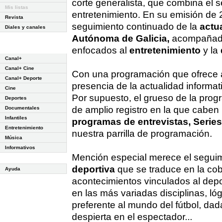
corte generalista, que combina el s
Mis listas
entretenimiento. En su emisión de 
Revista
seguimiento continuado de la
actu
Diales y canales
Autónoma de Galicia,
acompañado
enfocados al
entretenimiento
y la
Canal+
Canal+ Cine
Con una programación que ofrece a 
Canal+ Deporte
presencia de la actualidad informa
Cine
Por supuesto, el grueso de la pro
Deportes
de amplio registro en la que caben
Documentales
Infantiles
programas de entrevistas, Serie
Entretenimiento
nuestra parrilla de programación.
Música
Informativos
Mención especial merece el seguimi
deportiva
que se traduce en la cob
Ayuda
acontecimientos vinculados al depo
en las más variadas disciplinas, l
preferente al mundo del fútbol, dad
despierta en el espectador...