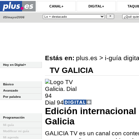
CANAL+
DIGITAL+
TAQUI
05/mayo/2006
Estás en:
plus.es
>
i-guía digit
Hoy en Digital+
TV GALICIA
Básico
Avanzado
Por palabra
Dial 94
Edición internacional
Programación
Galicia
Mi guía
Modificar mi guía
GALICIA TV es un canal con conten
Mi agenda