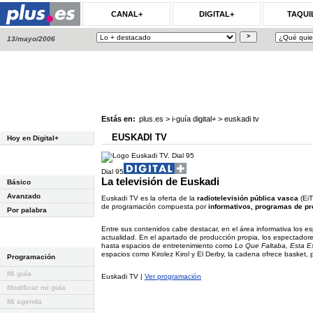
CANAL+
DIGITAL+
TAQUI
13/mayo/2006
Estás en:
plus.es
>
i-guía digital+
>
euskadi tv
EUSKADI TV
Hoy en Digital+
Dial 95
La televisión de Euskadi
Básico
Avanzado
Euskadi TV es la oferta de la
radiotelevisión pública vasca
(EiT
de programación compuesta por
informativos, programas de pr
Por palabra
Entre sus contenidos cabe destacar, en el área informativa los e
actualidad. En el apartado de producción propia, los espectador
hasta espacios de entretenimiento como
Lo Que Faltaba, Esta E
espacios como Kirolez Kirol y El Derby, la cadena ofrece basket,
Programación
Mi guía
Euskadi TV |
Ver programación
Modificar mi guía
Mi agenda