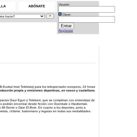
Usuario:
LLA
ABÓNATE
Clave:
Regístrate
B-Euskal Irrati Telebista) para los telespectador europeos. 24 horas
oducción propia y emisiones deportivas, en vasco y castellano.
spacios Gaur Egun y Teleberri, que se completan con entrevistas de
es podrán encontrar desde ficción con
Goenkale
o
Hasiberriak,
s Mi Gente
o
Date El Bote.
En cuanto a los deportes, junto a
 pelota, ciclismo, balonmano y regatas en todas sus modalidades.