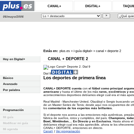
CANAL+
DIGITAL+
TAQUI
06/mayo/2006
Estás en:
plus.es
>
i-guía digital+
>
canal + deporte 2
CANAL + DEPORTE 2
Hoy en Digital+
Dial 9
Los deportes de primera línea
Básico
Avanzado
CANAL+ DEPORTE cuenta
con
el fútbol como principal argum
Por palabra
americano
y hasta el último de los más
raros, excéntricos y ex
acontecimientos deportivos debíamos elegir cuál era el más apetec
Real Madrid - Manchester United, Olazábal o Sergio buscando un 
de un Master Series de Tenis; desde aquí nos ocuparemos de ofr
los
comentarios de los expertos más brillantes.
Programación
Si el deporte nos acerca a las emociones más auténticas, prepá
Mi guía
fábrica de sueños, rotos y cumplidos, del país.
Champions, todas
Bowl, Wimbledon.... En Directo y en Exclusiva.
Hasta ahora el
Modificar mi guía
debíamos elegir cual era más apetecible, ahora te los ofreceremos
CANAL+ DEPORTE, emociones en directo.
Mi agenda
Canal+
|
Ver programación