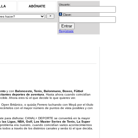
Usuario:
LLA
ABÓNATE
Clave:
Regístrate
ento
y con
Baloncesto, Tenis, Balonmano, Boxeo, Fútbol
citantes deportes de aventura
. Hasta ahora cuando coincidían
ible. Ahora eres tú el que decide lo que quieres ver.
Open Británico, o quizás Ferrero luchando con Moyá por el título
ecértelos con el mayor número de puntos de vista posibles y con
rate para disfrutar. CANAL+ DEPORTE se convertirá en la mayor
 las Ligas, NBA, Golf, Los Master Series de Tenis, La Super
 problema era nuestro, cuando coincidían varios acontecimientos
 todos a través de los distintos canales y serás tú el que decida.