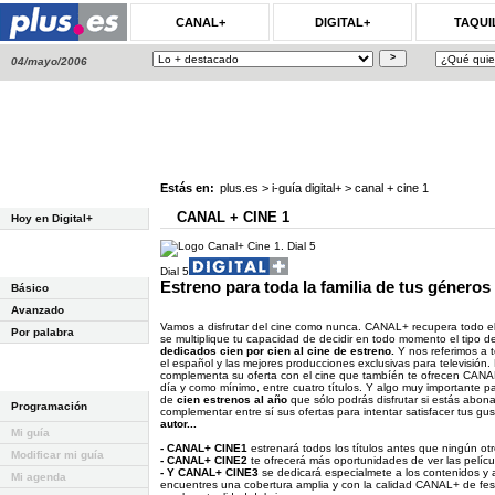
CANAL+
DIGITAL+
TAQUI
04/mayo/2006
Estás en:
plus.es
>
i-guía digital+
>
canal + cine 1
CANAL + CINE 1
Hoy en Digital+
Dial 5
Estreno para toda la familia de tus géneros
Básico
Avanzado
Vamos a disfrutar del cine como nunca. CANAL+ recupera todo e
Por palabra
se multiplique tu capacidad de decidir en todo momento el tipo 
dedicados cien por cien al cine de estreno.
Y nos referimos a t
el español y las mejores producciones exclusivas para televisi
complementa su oferta con el cine que tambíén te ofrecen CANA
día y como mínimo, entre cuatro títulos. Y algo muy importante
de
cien estrenos al año
que sólo podrás disfrutar si estás abon
Programación
complementar entre sí sus ofertas para intentar satisfacer tus gu
autor...
Mi guía
- CANAL+ CINE1
estrenará todos los títulos antes que ningún ot
Modificar mi guía
- CANAL+ CINE2
te ofrecerá más oportunidades de ver las pelícu
- Y CANAL+ CINE3
se dedicará especialmete a los contenidos y a
Mi agenda
encuentres una cobertura amplia y con la calidad CANAL+ de fest