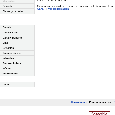
con la actualidad del cine.
Mis listas
Revista
Seguro que estás de acuerdo con nosotros: si te te gusta el cin
Canal+
|
Ver programación
Diales y canales
Canal+
Canal+ Cine
Canal+ Deporte
Cine
Deportes
Documentales
Infantiles
Entretenimiento
Música
Informativos
Ayuda
Contáctanos
Página de prensa