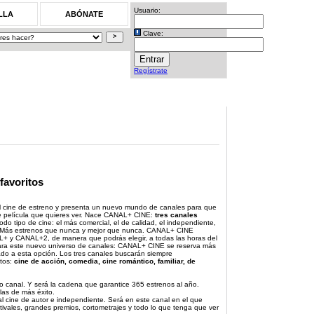
Usuario:
LLA
ABÓNATE
Clave:
Regístrate
 favoritos
l cine de estreno y presenta un nuevo mundo de canales para que
de película que quieres ver. Nace CANAL+ CINE:
tres canales
odo tipo de cine: el más comercial, el de calidad, el independiente,
ón. Más estrenos que nunca y mejor que nunca. CANAL+ CINE
L+ y CANAL+2, de manera que podrás elegir, a todas las horas del
 para este nuevo universo de canales: CANAL+ CINE se reserva más
ado a esta opción. Los tres canales buscarán siempre
stos:
cine de acción, comedia, cine romántico, familiar, de
ro canal. Y será la cadena que garantice 365 estrenos al año.
las de más éxito.
l cine de autor e independiente. Será en este canal en el que
ivales, grandes premios, cortometrajes y todo lo que tenga que ver