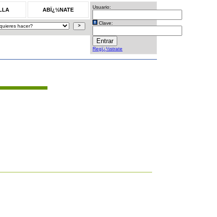
Usuario:
LLA
ABÏ¿½NATE
Clave:
Regï¿½strate