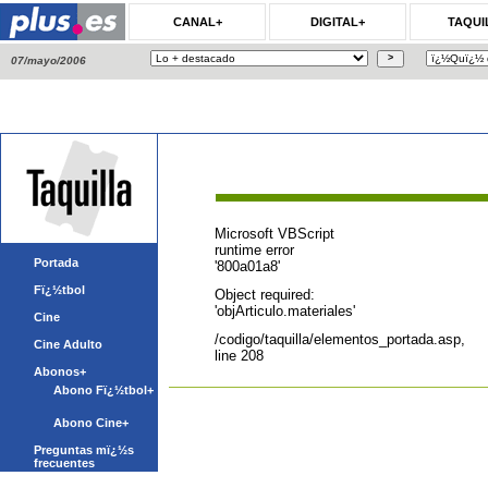
CANAL+
DIGITAL+
TAQUI
07/mayo/2006
Microsoft VBScript
runtime
error
Portada
'800a01a8'
Fï¿½tbol
Object required:
'objArticulo.materiales'
Cine
/codigo/taquilla/elementos_portada.asp
,
Cine Adulto
line 208
Abonos+
Abono Fï¿½tbol+
Abono Cine+
Preguntas mï¿½s
frecuentes