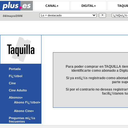
CANAL+
DIGITAL+
TAQUI
04/mayo/2006
Para poder comprar en TAQUILLA tiene
Portada
identificarte como abonado a Digita
Fï¿½tbol
Si ya estï¿½s registrado como abonado
parte sup
Cine
Si por el contrario no deseas registra
Cine Adulto
facilï¿½tanos t
Abonos+
Abono Fï¿½tbol+
Abono Cine+
Preguntas mï¿½s
frecuentes