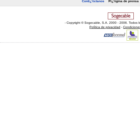
Contï¿½ctanos
Pï¿½gina de prensa
- Copyright © Sogecable, S.A
.
2000 - 2006. Todos l
Política de privacidad
-
Condicione