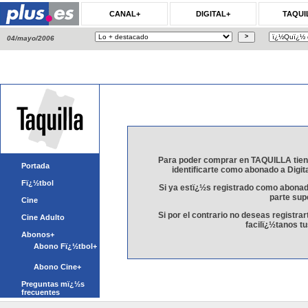
CANAL+
DIGITAL+
TAQUI
04/mayo/2006
Para poder comprar en TAQUILLA tiene
Portada
identificarte como abonado a Digita
Fï¿½tbol
Si ya estï¿½s registrado como abonado
parte sup
Cine
Si por el contrario no deseas registra
Cine Adulto
facilï¿½tanos t
Abonos+
Abono Fï¿½tbol+
Abono Cine+
Preguntas mï¿½s
frecuentes