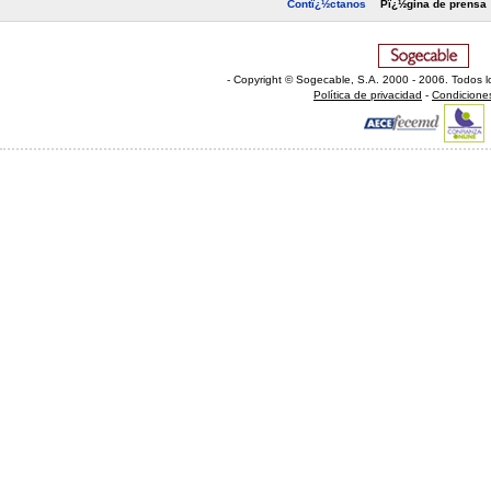
Contï¿½ctanos
Pï¿½gina de prensa
- Copyright © Sogecable, S.A
.
2000 - 2006. Todos l
Política de privacidad
-
Condicione