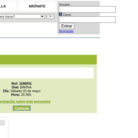
Usuario:
LLA
ABÓNATE
Clave:
Regístrate
Ref: 1186931
Dial:
BARNA
Día:
Sábado 20 de mayo
Hora:
20:30h.
formación sobre este encuentro
Comprar