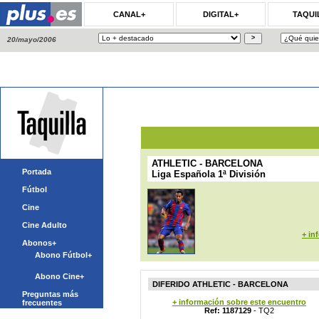
CANAL+
DIGITAL+
TAQUI
20/mayo/2006
ATHLETIC - BARCELONA
Portada
Liga Española 1ª División
Fútbol
Cine
Cine Adulto
+ in
Abonos+
Abono Fútbol+
Abono Cine+
DIFERIDO ATHLETIC - BARCELONA
Preguntas más
+ información sobre este encuentro
frecuentes
Ref: 1187129
- TQ2