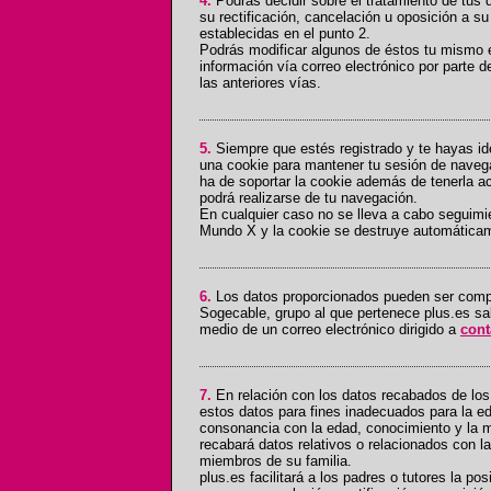
4.
Podrás decidir sobre el tratamiento de tus 
su rectificación, cancelación u oposición a su
establecidas en el punto 2.
Podrás modificar algunos de éstos tu mismo en
información vía correo electrónico por parte 
las anteriores vías.
5.
Siempre que estés registrado y te hayas iden
una cookie para mantener tu sesión de naveg
ha de soportar la cookie además de tenerla ac
podrá realizarse de tu navegación.
En cualquier caso no se lleva a cabo seguimi
Mundo X y la cookie se destruye automáticame
6.
Los datos proporcionados pueden ser compa
Sogecable, grupo al que pertenece plus.es sal
medio de un correo electrónico dirigido a
cont
7.
En relación con los datos recabados de los
estos datos para fines inadecuados para la e
consonancia con la edad, conocimiento y la m
recabará datos relativos o relacionados con l
miembros de su familia.
plus.es facilitará a los padres o tutores la po