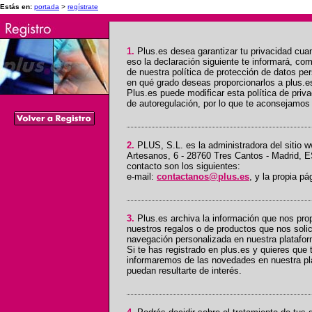
Estás en:
portada
>
regístrate
1.
Plus.es desea garantizar tu privacidad cuand
eso la declaración siguiente te informará, com
de nuestra política de protección de datos pe
en qué grado deseas proporcionarlos a plus.e
Plus.es puede modificar esta política de priva
de autoregulación, por lo que te aconsejamos 
2.
PLUS, S.L. es la administradora del sitio w
Artesanos, 6 - 28760 Tres Cantos - Madrid, 
contacto son los siguientes:
e-mail:
contactanos@plus.es
, y la propia p
3.
Plus.es archiva la información que nos pro
nuestros regalos o de productos que nos soli
navegación personalizada en nuestra platafo
Si te has registrado en plus.es y quieres que
informaremos de las novedades en nuestra pl
puedan resultarte de interés.