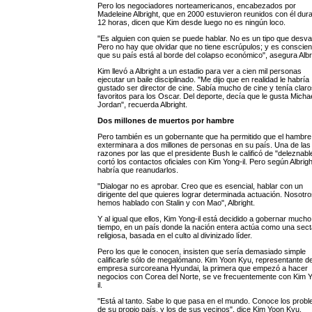
Pero los negociadores norteamericanos, encabezados por
Madeleine Albright, que en 2000 estuvieron reunidos con él dur
12 horas, dicen que Kim desde luego no es ningún loco.
"Es alguien con quien se puede hablar. No es un tipo que desva
Pero no hay que olvidar que no tiene escrúpulos; y es conscien
que su país está al borde del colapso económico", asegura Albr
Kim llevó a Albright a un estadio para ver a cien mil personas
ejecutar un baile disciplinado. "Me dijo que en realidad le habría
gustado ser director de cine. Sabía mucho de cine y tenía clar
favoritos para los Oscar. Del deporte, decía que le gusta Micha
Jordan", recuerda Albright.
Dos millones de muertos por hambre
Pero también es un gobernante que ha permitido que el hambre
exterminara a dos millones de personas en su país. Una de las
razones por las que el presidente Bush le calificó de "deleznabl
cortó los contactos oficiales con Kim Yong-il. Pero según Albrigh
habría que reanudarlos.
"Dialogar no es aprobar. Creo que es esencial, hablar con un
dirigente del que quieres lograr determinada actuación. Nosotr
hemos hablado con Stalin y con Mao", Albright.
Y al igual que ellos, Kim Yong-il está decidido a gobernar mucho
tiempo, en un país donde la nación entera actúa como una sect
religiosa, basada en el culto al divinizado líder.
Pero los que le conocen, insisten que sería demasiado simple
calificarle sólo de megalómano. Kim Yoon Kyu, representante de
empresa surcoreana Hyundai, la primera que empezó a hacer
negocios con Corea del Norte, se ve frecuentemente con Kim 
il.
"Está al tanto. Sabe lo que pasa en el mundo. Conoce los prob
de su propio país, y los de sus vecinos", dice Kim Yoon Kyu.