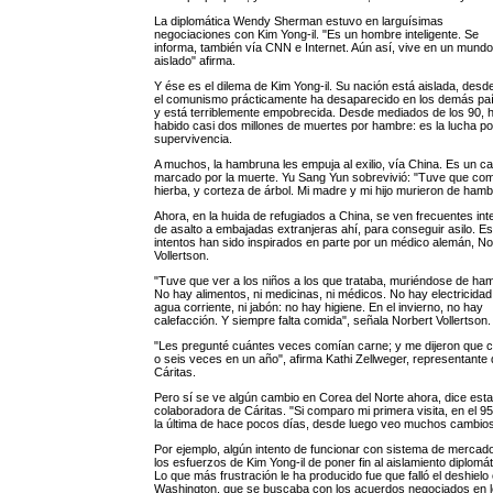
La diplomática Wendy Sherman estuvo en larguísimas
negociaciones con Kim Yong-il. "Es un hombre inteligente. Se
informa, también vía CNN e Internet. Aún así, vive en un mund
aislado" afirma.
Y ése es el dilema de Kim Yong-il. Su nación está aislada, desd
el comunismo prácticamente ha desaparecido en los demás pa
y está terriblemente empobrecida. Desde mediados de los 90, 
habido casi dos millones de muertes por hambre: es la lucha po
supervivencia.
A muchos, la hambruna les empuja al exilio, vía China. Es un c
marcado por la muerte. Yu Sang Yun sobrevivió: "Tuve que co
hierba, y corteza de árbol. Mi madre y mi hijo murieron de hamb
Ahora, en la huida de refugiados a China, se ven frecuentes int
de asalto a embajadas extranjeras ahí, para conseguir asilo. E
intentos han sido inspirados en parte por un médico alemán, No
Vollertson.
"Tuve que ver a los niños a los que trataba, muriéndose de ha
No hay alimentos, ni medicinas, ni médicos. No hay electricidad,
agua corriente, ni jabón: no hay higiene. En el invierno, no hay
calefacción. Y siempre falta comida", señala Norbert Vollertson.
"Les pregunté cuántes veces comían carne; y me dijeron que c
o seis veces en un año", afirma Kathi Zellweger, representante
Cáritas.
Pero sí se ve algún cambio en Corea del Norte ahora, dice esta
colaboradora de Cáritas. "Si comparo mi primera visita, en el 95
la última de hace pocos días, desde luego veo muchos cambios
Por ejemplo, algún intento de funcionar con sistema de mercado
los esfuerzos de Kim Yong-il de poner fin al aislamiento diplomát
Lo que más frustración le ha producido fue que falló el deshielo
Washington, que se buscaba con los acuerdos negociados en 