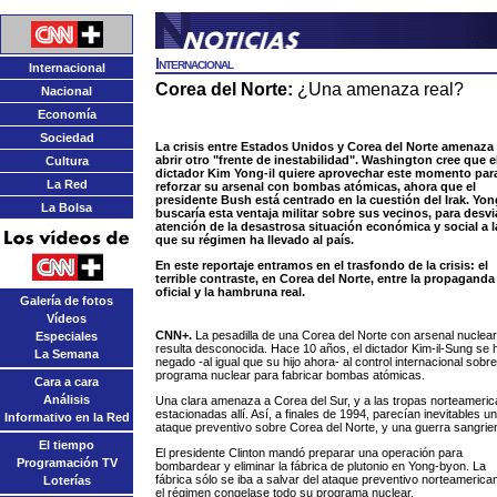
Internacional
Internacional
Corea del Norte:
¿Una amenaza real?
Nacional
Economía
Sociedad
La crisis entre Estados Unidos y Corea del Norte amenaza
abrir otro "frente de inestabilidad". Washington cree que e
Cultura
dictador Kim Yong-il quiere aprovechar este momento par
La Red
reforzar su arsenal con bombas atómicas, ahora que el
presidente Bush está centrado en la cuestión del Irak. Yong
La Bolsa
buscaría esta ventaja militar sobre sus vecinos, para desvia
atención de la desastrosa situación económica y social a l
que su régimen ha llevado al país.
En este reportaje entramos en el trasfondo de la crisis: el
terrible contraste, en Corea del Norte, entre la propaganda
oficial y la hambruna real.
Galería de fotos
Vídeos
CNN+.
La pesadilla de una Corea del Norte con arsenal nuclea
Especiales
resulta desconocida. Hace 10 años, el dictador Kim-il-Sung se 
La Semana
negado -al igual que su hijo ahora- al control internacional sobr
programa nuclear para fabricar bombas atómicas.
Cara a cara
Análisis
Una clara amenaza a Corea del Sur, y a las tropas norteameri
estacionadas allí. Así, a finales de 1994, parecían inevitables un
Informativo en la Red
ataque preventivo sobre Corea del Norte, y una guerra sangrie
El tiempo
El presidente Clinton mandó preparar una operación para
Programación TV
bombardear y eliminar la fábrica de plutonio en Yong-byon. La
fábrica sólo se iba a salvar del ataque preventivo norteamerican
Loterías
el régimen congelase todo su programa nuclear.