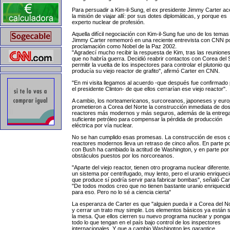
Para persuadir a Kim-il-Sung, el ex presidente Jimmy Carter ac
la misión de viajar allí: por sus dotes diplomáticas, y porque es
experto nuclear de profesión.
Aquella difícil negociación con Kim-il-Sung fue uno de los temas
Jimmy Carter rememoró en una reciente entrevista con CNN p
proclamación como Nobel de la Paz 2002.
"Agradecí mucho recibir la respuesta de Kim, tras las reuniones
que no habría guerra. Decidió reabrir contactos con Corea del S
permitir la vuelta de los inspectores para controlar el plutonio q
producía su viejo reactor de grafito", afirmó Carter en CNN.
"En mi visita llegamos al acuerdo -que después fue confirmado
el presidente Clinton- de que ellos cerrarían ese viejo reactor".
A cambio, los norteamericanos, surcoreanos, japoneses y eur
prometieron a Corea del Norte la construcción inmediata de do
reactores más modernos y más seguros, además de la entreg
suficiente petróleo para compensar la pérdida de producción
eléctrica por vía nuclear.
No se han cumplido esas promesas. La construcción de esos 
reactores modernos lleva un retraso de cinco años. En parte p
con Bush ha cambiado la actitud de Washington, y en parte por
obstáculos puestos por los norcoreanos.
"Aparte del viejo reactor, tienen otro programa nuclear diferente
un sistema por centrifugado, muy lento, pero el uranio enriquec
que produce sí podría servir para fabricar bombas", señaló Car
"De todos modos creo que no tienen bastante uranio enriqueci
para eso. Pero no lo sé a ciencia cierta"
La esperanza de Carter es que "alguien pueda ir a Corea del N
y cerrar un trato muy simple. Los elementos básicos ya están 
la mesa. Que ellos cierren su nuevo programa nuclear y ponga
todo lo que tengan en el país bajo control de los inspectores
internacionales. Y que a cambio Washington les garantice