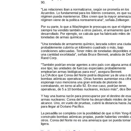
90.
"Las relaciones iban a normalizarse, según se prometía en los
Acuerdos. Lo fundamental para los líderes coreanos, es que su
régimen pueda mantenerse. Ellos creen que la mayor amenaza
régimen viene de la política norteamericana", señala Zellweger.
Por su parte, lo que a Washington le preocupa es que el régim
siempre ha vendido también a otros países, el armamento que 
desarrollado. Por ejemplo, se calcula que ha fabricado miles de
toneladas de armas químicas.
"Una tonelada de armamento químico, lanzada sobre una ciuda
probablemente cubriría un kilómetro cuadrado o más, bajo
condiciones adecuadas. Tener miles de toneladas disponibles 
una cantidad exorbitada", señala Bruce Bennett, analista de De
Rand Corp.
"También podrían enviar agentes a otro país con alguna arma 
ese tipo; las unidades de fuerzas especiales probablemente
emplearían armas biológicas para eso", asegura Bennett.
La CIA dice que Corea del Norte podría disponer ya de una o d
bombas atómicas operativas. Otras fuentes aumentan esa cifra.
espionaje ruso menciona una gran entrada de plutonio de
contrabando, en torno al año 92. En ese caso, podrían tener,
operativas, de 5 a 10 bombas nucleares, incluso más", dice Ben
Y hay una buena razón para preocuparse por el destino de esa
armas nucleares: Corea del Norte ha desarrollado misiles de la
alcance. Uno, en vuelo de pruebas, cubrió la distancia hasta J
para llegar al Océano Pacífico.
La pesadilla se completa con la posibilidad de que si Kim Yong-il
construido bombas atómicas propias, puede haberlas vendido 
otros. Corea del Norte no es una amenaza que se pueda tomar 
ligera.