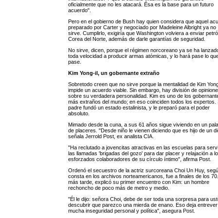
oficialmente que no les atacará. Ésa es la base para un futuro
acuerdo".
Pero en el gobierno de Bush hay quien considera que aquel ac
preparado por Carter y negociado por Madeleine Albright ya no
sirve. Cumplirlo, exigiría que Washington volviera a enviar petró
Corea del Norte, además de darle garantías de seguridad.
No sirve, dicen, porque el régimen norcoreano ya se ha lanzad
toda velocidad a producir armas atómicas, y lo hará pase lo qu
pase.
Kim Yong-il, un gobernante extraño
Sobretodo creen que no sirve porque la mentalidad de Kim Yong
impide un acuerdo viable. Sin embargo, hay división de opinion
sobre su verdadera personalidad. Kim es uno de los gobernant
más extraños del mundo; en eso coinciden todos los expertos.
padre fundó un estado estalinista, y le preparó para el poder
absoluto.
Mimado desde la cuna, a sus 61 años sigue viviendo en un pala
de placeres. "Desde niño le vienen diciendo que es hijo de un di
señala Jerrold Post, ex analista CIA.
"Ha reclutado a jovencitas atractivas en las escuelas para serv
las llamadas 'brigadas del gozo' para dar placer y relajación a l
esforzados colaboradores de su círculo íntimo", afirma Post.
Ordenó el secuestro de la actriz surcoreana Choi Un Huy, seg
consta en los archivos norteamericanos, fue a finales de los 70.
más tarde, explicó su primer encuentro con Kim: un hombre
rechoncho de poco más de metro y medio.
"Él le dijo: señora Choi, debe de ser toda una sorpresa para ust
descubrir que parezco una mierda de enano. Eso deja entrever
mucha inseguridad personal y política", asegura Post.