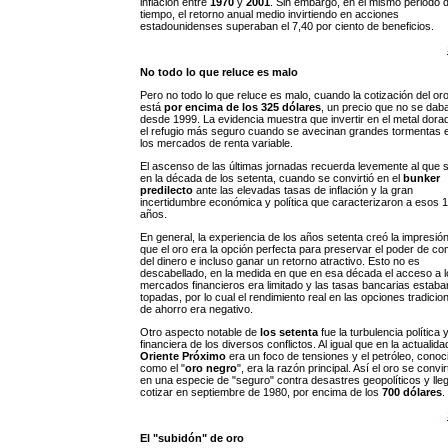
inflación entre
1970
y
2001
. Sin embargo, en el mismo periodo 
tiempo, el retorno anual medio invirtiendo en acciones
estadounidenses superaban el 7,40 por ciento de beneficios.
No todo lo que reluce es malo
Pero no todo lo que reluce es malo, cuando la cotización del or
está
por encima de los 325 dólares
, un precio que no se dab
desde 1999. La evidencia muestra que invertir en el metal dora
el refugio más seguro cuando se avecinan grandes tormentas 
los mercados de renta variable.
El ascenso de las últimas jornadas recuerda levemente al que s
en la década de los setenta, cuando se convirtió en el
bunker
predilecto
ante las elevadas tasas de inflación y la gran
incertidumbre económica y política que caracterizaron a esos 
años.
En general, la experiencia de los años setenta creó la impresió
que el oro era la opción perfecta para preservar el poder de c
del dinero e incluso ganar un retorno atractivo. Esto no es
descabellado, en la medida en que en esa década el acceso a l
mercados financieros era limitado y las tasas bancarias estaba
topadas, por lo cual el rendimiento real en las opciones tradicio
de ahorro era negativo.
Otro aspecto notable de
los setenta
fue la turbulencia política 
financiera de los diversos conflictos. Al igual que en la actualida
Oriente Próximo
era un foco de tensiones y el petróleo, conoc
como el "
oro negro
", era la razón principal. Así el oro se convir
en una especie de "seguro" contra desastres geopolíticos y lle
cotizar en septiembre de 1980, por encima de los
700 dólares
.
El "subidón" de oro