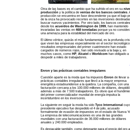
Otra de las bases es el cambio que ha sufrido el oro en su
nive
producción
y la política de
ventas de los bancos centrales
. 
producción se encuentra en fase descendente ya que el bajo p
de la onza ha provocado recortes en las inversiones destinada
buscar nuevos yacimientos. Por otro lado, los bancos centrales
desde los
acuerdos de Washington de 1999
, han mantenido
invariadas las ventas en
468 toneladas
porque ya no consider
una amenaza para la estabilidad del mercado de oro.
El último vértice, quizás el más fundamental, es la profunda cris
que viven las empresas especialmente en el sector tecnológico
resultados empresariales del primer cuatrimestre han estado
cargados de números rojos, han sido revisado a la baja y, en
muchos casos, como
HP
,
Alcatel
o
Worldcom
han obligado a
despedir a miles de trabajadores.
Enron y las prácticas contables irregulares
Cuestión aparte es la moda que ha impuesto
Enron
de llevar a
prácticas contables irregulares que llevó a la mayor empresa
energética estadounidense a la quiebra. La compañía, con una
facturación cercana a los 100.000 millones de dólares, despidió
además a más de 7.500 trabajadores. Es obvio que el hundimie
del primer comercializador mundial de energía impulsa la
incertidumbre en los inversores.
La siguiente en seguir la moda ha sido
Tyco International
cuy
presidente ejecutivo fue despedido el 4 de julio, acusado
formalmente de evasión de impuestos en el estado de Nueva Y
La empresa de telecomunicaciones es una de las grandes
mundiales con una facturación de 36.000 millones de dólares
anuales y 240.000 empleados.
Es destacable también, como detonante para el precio del oro a