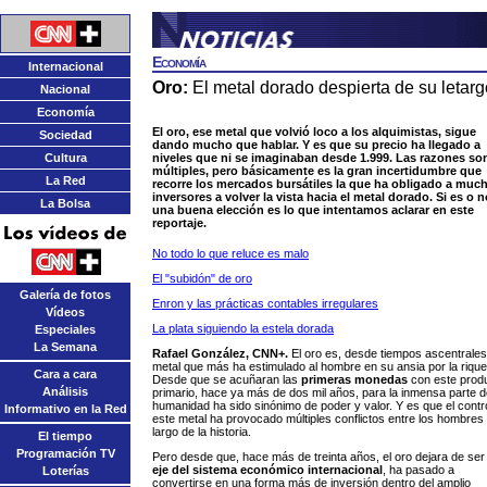
Economía
Internacional
Oro:
El metal dorado despierta de su letarg
Nacional
Economía
El oro, ese metal que volvió loco a los alquimistas, sigue
Sociedad
dando mucho que hablar. Y es que su precio ha llegado a
Cultura
niveles que ni se imaginaban desde 1.999. Las razones so
múltiples, pero básicamente es la gran incertidumbre que
La Red
recorre los mercados bursátiles la que ha obligado a muc
inversores a volver la vista hacia el metal dorado. Si es o n
La Bolsa
una buena elección es lo que intentamos aclarar en este
reportaje.
No todo lo que reluce es malo
El "subidón" de oro
Galería de fotos
Enron y las prácticas contables irregulares
Vídeos
La plata siguiendo la estela dorada
Especiales
La Semana
Rafael González, CNN+.
El oro es, desde tiempos ascentrales,
metal que más ha estimulado al hombre en su ansia por la riqu
Cara a cara
Desde que se acuñaran las
primeras monedas
con este prod
Análisis
primario, hace ya más de dos mil años, para la inmensa parte d
humanidad ha sido sinónimo de poder y valor. Y es que el contr
Informativo en la Red
este metal ha provocado múltiples conflictos entre los hombres 
largo de la historia.
El tiempo
Programación TV
Pero desde que, hace más de treinta años, el oro dejara de ser 
eje del sistema económico internacional
, ha pasado a
Loterías
convertirse en una forma más de inversión dentro del amplio