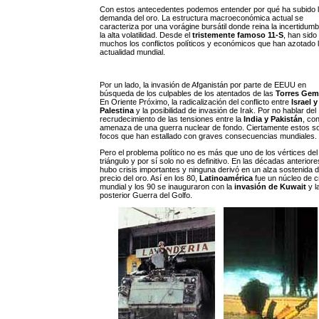
Con estos antecedentes podemos entender por qué ha subido 
demanda del oro. La estructura macroeconómica actual se
caracteriza por una vorágine bursátil donde reina la incertidumb
la alta volatilidad. Desde el
tristemente famoso 11-S
, han sido
muchos los conflictos políticos y económicos que han azotado 
actualidad mundial.
Por un lado, la invasión de Afganistán por parte de EEUU en
búsqueda de los culpables de los atentados de las
Torres Gem
En Oriente Próximo, la radicalización del conflicto entre
Israel y
Palestina
y la posibilidad de invasión de Irak. Por no hablar del
recrudecimiento de las tensiones entre la
India y Pakistán
, con
amenaza de una guerra nuclear de fondo. Ciertamente estos s
focos que han estallado con graves consecuencias mundiales.
Pero el problema político no es más que uno de los vértices del
triángulo y por sí solo no es definitivo. En las décadas anterior
hubo crisis importantes y ninguna derivó en un alza sostenida d
precio del oro. Así en los 80,
Latinoamérica
fue un núcleo de cr
mundial y los 90 se inauguraron con la
invasión de Kuwait
y l
posterior Guerra del Golfo.