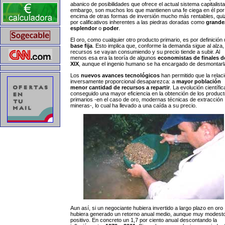
abanico de posibilidades que ofrece el actual sistema capitalista
embargo, son muchos los que mantienen una fe ciega en él por
encima de otras formas de inversión mucho más rentables, qui
por calificativos inherentes a las piedras doradas como
grande
esplendor
o
poder
.
El oro, como cualquier otro producto primario, es por definición
base fija
. Esto implica que, conforme la demanda sigue al alza,
recursos se vayan consumiendo y su precio tiende a subir. Al
menos esa era la teoría de algunos
economistas de finales d
XIX
, aunque el ingenio humano se ha encargado de desmontarl
Los
nuevos avances tecnológicos
han permitido que la relac
inversamente proporcional desaparezca: a
mayor población
menor cantidad de recursos a repartir
. La evolución científic
conseguido una mayor eficiencia en la obtención de los produc
primarios -en el caso de oro, modernas técnicas de extracción
mineras-, lo cual ha llevado a una caída a su precio.
Aun así, si un negociante hubiera invertido a largo plazo en oro
hubiera generado un retorno anual medio, aunque muy modesto
positivo. En concreto un 1,7 por ciento anual descontando la