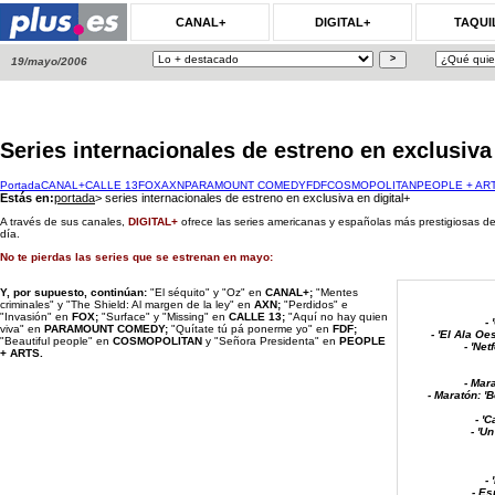
CANAL+
DIGITAL+
TAQUI
19/mayo/2006
Series internacionales de estreno en exclusiv
Portada
CANAL+
CALLE 13
FOX
AXN
PARAMOUNT COMEDY
FDF
COSMOPOLITAN
PEOPLE + AR
Estás en:
portada
>
series internacionales de estreno en exclusiva en digital+
A través de sus canales,
DIGITAL+
ofrece las series americanas y españolas más prestigiosas de
día.
No te pierdas las series que se estrenan en mayo:
Y, por supuesto, continúan:
"El séquito" y "Oz"
en
CANAL+;
"Mentes
criminales" y "The Shield: Al margen de la ley" en
AXN;
"Perdidos" e
"Invasión" en
FOX;
"Surface" y "Missing" en
CALLE 13;
"Aquí no hay quien
-
viva" en
PARAMOUNT COMEDY;
"Quítate tú pá ponerme yo" en
FDF;
- 'El Ala Oe
"Beautiful people" en
COSMOPOLITAN
y "Señora Presidenta" en
PEOPLE
- 'Ne
+ ARTS.
- Mar
- Maratón: '
- '
- 'U
-
- Es