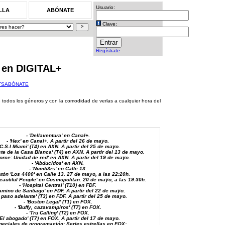
Usuario:
LLA
ABÓNATE
Clave:
Regístrate
a en DIGITAL+
TS
ABÓNATE
 todos los géneros y con la comodidad de verlas a cualquier hora del
- 'Dellaventura' en Canal+.
- 'Hex' en Canal+. A partir del 26 de mayo.
 'C.S.I Miami' (T4) en AXN. A partir del 25 de mayo.
ste de la Casa Blanca' (T4) en AXN. A partir del 13 de mayo.
tforce: Unidad de red' en AXN. A partir del 19 de mayo.
- 'Abducidos' en AXN.
- 'Numb3rs' en Calle 13.
atón 'Los 4400' en Calle 13. 27 de mayo, a las 22:20h.
Beautiful People' en Cosmopolitan. 20 de mayo, a las 19:30h.
- 'Hospital Central' (T10) en FDF.
Camino de Santiago' en FDF. A partir del 22 de mayo.
n paso adelante' (T3) en FDF. A partir del 25 de mayo.
- 'Boston Legal' (T1) en FOX.
- 'Buffy, cazavampiros' (T7) en FOX.
- 'Tru Calling' (T2) en FOX.
 'El abogado' (T7) en FOX. A partir del 17 de mayo.
peciales de programación: Series estrellas en FOX: