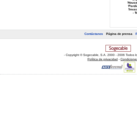
'House
'Perdi
'Invas
- 
Contáctanos
Página de prensa
- Copyright © Sogecable, S.A
.
2000 - 2006 Todos l
Política de privacidad
-
Condicione