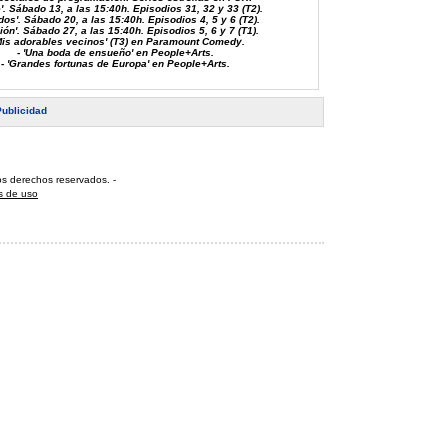
'. Sábado 13, a las 15:40h. Episodios 31, 32 y 33 (T2).
dos'. Sábado 20, a las 15:40h. Episodios 4, 5 y 6 (T2).
ión'. Sábado 27, a las 15:40h. Episodios 5, 6 y 7 (T1).
'Mis adorables vecinos' (T3) en Paramount Comedy.
- 'Una boda de ensueño' en People+Arts.
- 'Grandes fortunas de Europa' en People+Arts.
Publicidad
os derechos reservados
.
-
s de uso