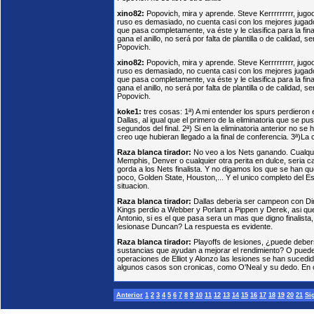
xino82:
Popovich, mira y aprende. Steve Kerrrrrrrrr, jugooo
ruso es demasiado, no cuenta casi con los mejores jugad
que pasa completamente, va éste y le clasifica para la fin
gana el anillo, no será por falta de plantilla o de calidad, 
Popovich.
xino82:
Popovich, mira y aprende. Steve Kerrrrrrrrr, jugooo
ruso es demasiado, no cuenta casi con los mejores jugad
que pasa completamente, va éste y le clasifica para la fin
gana el anillo, no será por falta de plantilla o de calidad, 
Popovich.
koke1:
tres cosas: 1ª) A mi entender los spurs perdieron 
Dallas, al igual que el primero de la eliminatoria que se pu
segundos del final. 2ª) Si en la eliminatoria anterior no s
creo uqe hubieran llegado a la final de conferencia. 3ª)La
Raza blanca tirador:
No veo a los Nets ganando. Cualqui
Memphis, Denver o cualquier otra perita en dulce, seria c
gorda a los Nets finalista. Y no digamos los que se han q
poco, Golden State, Houston,... Y el unico completo del Es
situacion.
Raza blanca tirador:
Dallas deberia ser campeon con Dir
Kings perdio a Webber y Porlant a Pippen y Derek, asi qu
Antonio, si es el que pasa sera un mas que digno finalist
lesionase Duncan? La respuesta es evidente.
Raza blanca tirador:
Playoffs de lesiones, ¿puede deber
sustancias que ayudan a mejorar el rendimiento? O pued
operaciones de Elliot y Alonzo las lesiones se han suce
algunos casos son cronicas, como O'Neal y su dedo. En o
Anterior
1
2
3
4
5
6
7
8
9
10
11
12
13
14
15
16
17
18
19
20
21
Si