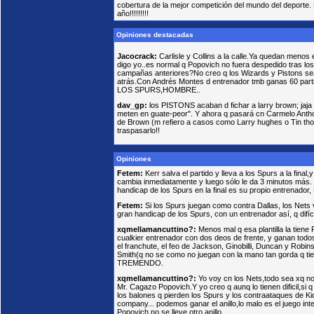
cobertura de la mejor competición del mundo del deporte
año!!!!!!!!!
Opiniones destacadas
Jacocrack:
Carlisle y Collins a la calle.Ya quedan meno
digo yo..es normal q Popovich no fuera despedido tras lo
campañas anteriores?No creo q los Wizards y Pistons se
atrás.Con Andrés Montes d entrenador tmb ganas 60 p
LOS SPURS,HOMBRE..
dav_gp:
los PISTONS acaban d fichar a larry brown; jaja
meten en guate-peor". Y ahora q pasará cn Carmelo Anthon
de Brown (m refiero a casos como Larry hughes o Tin th
traspasarlo!!
Opiniones
Fetem:
Kerr salva el partido y lleva a los Spurs a la final
cambia inmediatamente y luego sólo le da 3 minutos más. R
handicap de los Spurs en la final es su propio entrenador,
Fetem:
Si los Spurs juegan como contra Dallas, los Nets 
gran handicap de los Spurs, con un entrenador así, q difíc
xqmellamancuttino?:
Menos mal q esa plantilla la tiene
cualkier entrenador con dos deos de frente, y ganan todos
el franchute, el feo de Jackson, Ginobilli, Duncan y Robi
Smith(q no se como no juegan con la mano tan gorda q tien
TREMENDO.
xqmellamancuttino?:
Yo voy cn los Nets,todo sea xq no
Mr. Cagazo Popovich.Y yo creo q aunq lo tienen dificil,si q
los balones q pierden los Spurs y los contraataques de Ki
company... podemos ganar el anillo,lo malo es el juego in
Popovich no se lleve otro anillo