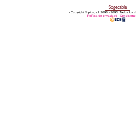
- Copyright © plus, s.l. 2000 - 2003
.
Todos los d
Política de privacidad
-
Condicione