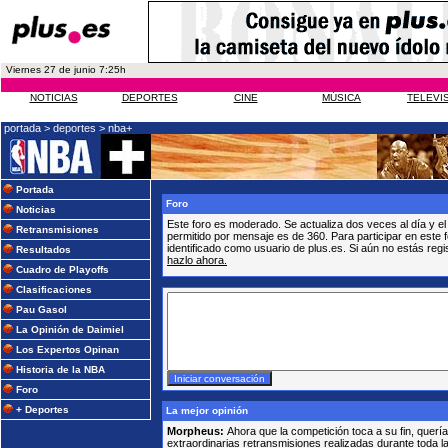
Viernes 27 de junio 7:25h
NOTICIAS
DEPORTES
CINE
MÚSICA
TELEVI
portada >
deportes >
nba+
Portada
Foro
Noticias
Este foro es moderado. Se actualiza dos veces al día y 
Retransmisiones
permitido por mensaje es de 360. Para participar en este 
identificado como usuario de plus.es. Si aún no estás regi
Resultados
hazlo ahora.
Cuadro de Playoffs
Clasificaciones
Pau Gasol
La Opinión de Daimiel
Los Expertos Opinan
Historia de la NBA
Foro
+ Deportes
La mejor opinión
Morpheus:
Ahora que la competición toca a su fin, quer
extraordinarias retransmisiones realizadas durante toda l