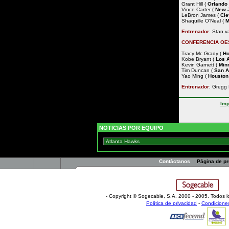
Grant Hill (
Orlando
Vince Carter (
New 
LeBron James (
Cle
Shaquille O'Neal (
M
Entrenador
: Stan 
CONFERENCIA OE
Tracy Mc Grady (
Ho
Kobe Bryant (
Los 
Kevin Garnett (
Min
Tim Duncan (
San A
Yao Ming (
Houston
Entrenador
: Gregg
Imp
NOTICIAS POR EQUIPO
Contáctanos
Página de p
- Copyright © Sogecable, S.A
.
2000 - 2005. Todos l
Política de privacidad
-
Condicione