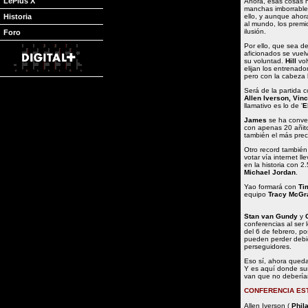
LePlus X
Ahora, esas cosas h
manchas imborrables
Historia
ello, y aunque ahora
al mundo, los premi
ilusión.
Foro
Por ello, que sea de
aficionados se vuel
su voluntad.
Hill
vol
elijan los entrenado
pero con la cabeza 
Será de la partida
Allen Iverson, Vinc
llamativo es lo de '
E
James
se ha conve
con apenas 20 añit
también el más preco
Otro record también
votar vía internet l
en la historia con 
Michael Jordan
.
Yao formará con
Ti
equipo
Tracy McGr
Stan van Gundy
y
conferencias al ser 
del 6 de febrero, p
pueden perder debid
perseguidores.
Eso sí, ahora queda
Y es aquí donde sur
van que no debería
CONFERENCIA ES
Allen Iverson (
Phil