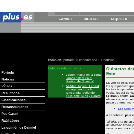
CANAL+
DIGITAL+
TAQUILLA
Estás en:
portada
>
especial nba+
>
noticias
Enlaces relacionados
Quintetos deci
Portada
Este
Lebron, hasta en la sopa.
James estará en el
Noticias
'Partido de Novatos'
La verdad es la bue
Vídeos
All-Star: Triples . Lenard,
los que piensan que
sin jugar en toda la
las tres temporadas 
temporada, defiende
vuelta, jugará de tit
Resultados
título ante Suns y Sonics
LeBron
y contra
Ya
el que era, ni su se
Clasificaciones
pesar de tener meno
Retransmisiones
Los Clips 
Pau Gasol
4 de febrero.
plus.
Raúl López
"
Mi hija, una de las
del nivel de preoc
La opinión de Daimiel
semana en una entre