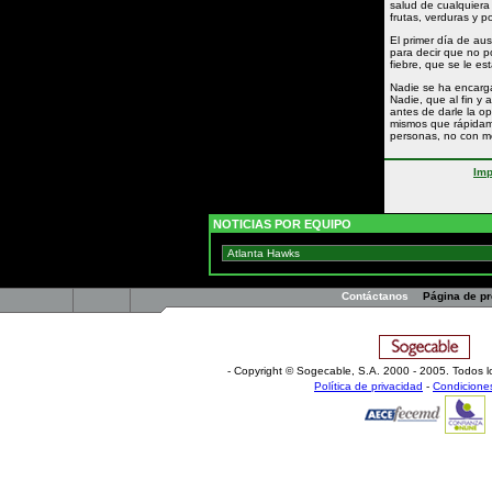
salud de cualquiera 
frutas, verduras y 
El primer día de aus
para decir que no po
fiebre, que se le e
Nadie se ha encargad
Nadie, que al fin y
antes de darle la o
mismos que rápidame
personas, no con m
Imp
NOTICIAS POR EQUIPO
Contáctanos
Página de p
- Copyright © Sogecable, S.A
.
2000 - 2005. Todos l
Política de privacidad
-
Condicione