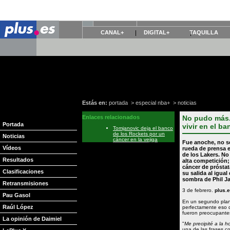
CANAL+
DIGITAL+
TAQUILLA
Estás en:
portada
>
especial nba+
>
noticias
Enlaces relacionados
No pudo más.
Portada
vivir en el ba
Tomjanovic deja el banco
de los Rockets por un
Noticias
cáncer en la vejiga
Fue anoche, no s
Vídeos
rueda de prensa e
de los
Lakers
. No
Resultados
alta competición;
cáncer de próstat
Clasificaciones
su salida al igua
sombra de
Phil J
Retransmisiones
3 de febrero.
plus.
Pau Gasol
En un segundo plan
Raúl López
perfectamente eso d
fueron preocupantes
La opinión de Daimiel
"
Me precipité a la 
una de las frases co