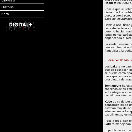
LePlus X
Rockets
en 2003 po
Historia
Pese a que su retir
cierto que los prob
Foro
poco, a sentir como
paso de los partido
Habla a nivel físico
cada día le llevó a 
pero no hacían nada
tomar por su carácte
enganchado al alco
La verdad es que n
tampoco han sido d
franquicia a la der
El declive de los 
Los
Lakers
no caen
que se deshacen de
se queda como após
hace que su más mín
una oleada de ataqu
Tomjanovic
ha esta
caprichos de su est
le ha obligado a ca
con él para intentar
Kobe
es ya de por s
pensamientos de un
estaban muy de acu
además, en la franq
experimentar, los má
Pese a todo, con me
Lakers
manejaban r
El problema es que l