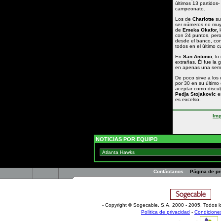
últimos 13 partidos
campeonato.
Los de
Charlotte
su
ser números no muy
de
Emeka Okafor,
l
con 24 puntos, pero
desde el banco, co
todos en el último c
En
San Antonio
, lo
extrañas. Él fue la 
en apenas una sem
De poco sirve a los
por 30 en su último 
aceptar como discu
Pedja Stojakovic
e
es excelso.
Imp
NOTICIAS POR EQUIPO
Contáctanos
Página de p
- Copyright © Sogecable, S.A
.
2000 - 2005. Todos l
Política de privacidad
-
Condicione