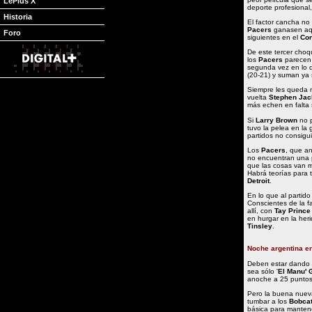
LePlus X
deporte profesional, 
Historia
El factor cancha no
Pacers
ganasen aqu
Foro
siguientes en el
Con
De este tercer cho
los
Pacers
parecen 
segunda vez en lo 
(20-21) y suman ya 
Siempre les queda m
vuelta
Stephen Ja
más echen en falta
Si
Larry Brown
no p
tuvo la pelea en la
partidos no consigui
Los
Pacers
, que a
no encuentran una p
que las cosas van 
Habrá teorías para 
Detroit
.
En lo que al partido 
Conscientes de la f
allí, con
Tay Prince
en hurgar en la her
Tinsley
.
Noche argentina en
Deben estar dando p
sea sólo '
El Manu' 
anoche a 25 puntos 
Pero la buena nueva
tumbar a los
Bobca
básica para mantene