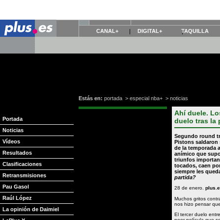
CANAL+
DIGITAL+
TAQUILLA
Estás en:
portada
>
especial nba+
>
noticias
Ahí duele. L
Portada
duelo tras la 
Noticias
Segundo round tr
Vídeos
Pistons
saldaron s
de la temporada 
Resultados
anímico que sup
triunfos importan
Clasificaciones
tocados, caen por
siempre les queda
Retransmisiones
partida?
Pau Gasol
28 de enero.
plus.
Raúl López
Muchos gritos contr
nos hizo pensar qu
La opinión de Daimiel
El tercer duelo entre
peor película que s