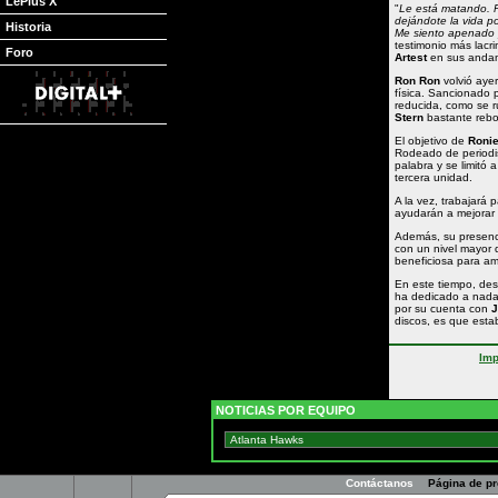
LePlus X
"
Le está matando. 
dejándote la vida po
Historia
Me siento apenado p
testimonio más lacr
Foro
Artest
en sus andan
Ron Ron
volvió aye
física. Sancionado 
reducida, como se 
Stern
bastante rebo
El objetivo de
Roni
Rodeado de periodist
palabra y se limitó 
tercera unidad.
A la vez, trabajará
ayudarán a mejorar 
Además, su presenc
con un nivel mayor d
beneficiosa para a
En este tiempo, de
ha dedicado a nadar
por su cuenta con
J
discos, es que estab
Imp
NOTICIAS POR EQUIPO
Contáctanos
Página de p