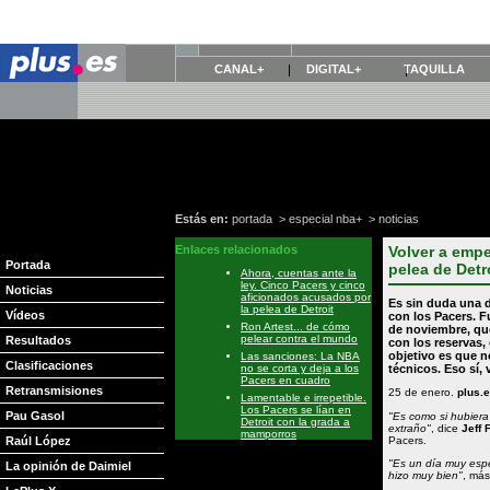
CANAL+
DIGITAL+
TAQUILLA
Estás en:
portada
>
especial nba+
>
noticias
Enlaces relacionados
Volver a empe
Portada
pelea de Detr
Ahora, cuentas ante la
ley. Cinco Pacers y cinco
Noticias
aficionados acusados por
Es sin duda una d
la pelea de Detroit
Vídeos
con los
Pacers
. F
Ron Artest... de cómo
de noviembre, que
pelear contra el mundo
Resultados
con los reservas, 
objetivo es que n
Las sanciones: La NBA
Clasificaciones
no se corta y deja a los
técnicos. Eso sí, 
Pacers en cuadro
Retransmisiones
25 de enero.
plus.
Lamentable e irrepetible.
Los Pacers se lían en
Pau Gasol
"Es como si hubiera
Detroit con la grada a
extraño"
, dice
Jeff 
mamporros
Raúl López
Pacers.
"Es un día muy espec
La opinión de Daimiel
hizo muy bien"
, más