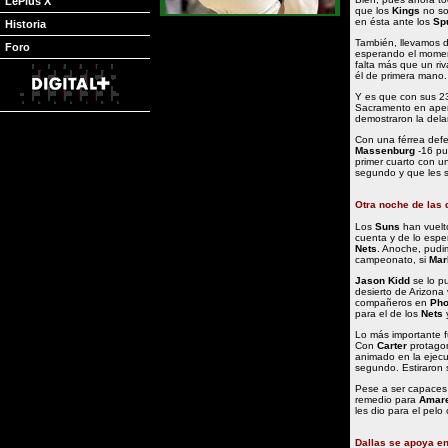
LePlus X
que los
Kings
no so
en ésta ante los
Sp
Historia
También, llevamos 
Foro
esperando el momen
falta más que un riv
él de primera mano.
Y es que con sus 2
Sacramento en apen
demostraron la dela
Con una férrea def
Massenburg
-16 pu
primer cuarto con un
segundo y que les s
Otra noche de las 
Los
Suns
han vuelto
cuenta y de lo espe
Nets
. Anoche, pudim
campeonato, si
Mar
Jason Kidd
se lo pu
desierto de Arizona v
compañeros en
Pho
para el de los
Nets
y
Lo más importante 
Con
Carter
protago
animado en la ejecu
segundo. Estiraron 
Pese a ser capaces
remedio para
Amare
les dio para el pelo
Dallas se apoya en