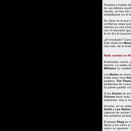
Puestos a hablar d
de sus últimos resu
mando, se han ido a
estabilizarse en el 
Su clave es la que
confianza ciega que 
mismos en una hora 
con el marcador igu
fe en él y le buscaro
¿El resultado?
Canas
este modo los
Mav
otra más, de la les
Nada cambia en NY
Entrenador nuevo, p
derrota. La salida 
Williams
no cambió 
Los
Bucks
se fueron
bolsa ante unos
Kn
partidos.
Tim Thom
problemas de nuevo 
su primer partido com
Si los
Knicks
se emp
Orleans
tiene toda
sorpresas, muy a nu
Anoche, en su visit
Smith
y
Lee Nailon
capaces de anotar m
dos primeros period
El propio
Shaq
se m
'l
levar a los niños 
veces no apetece'
.