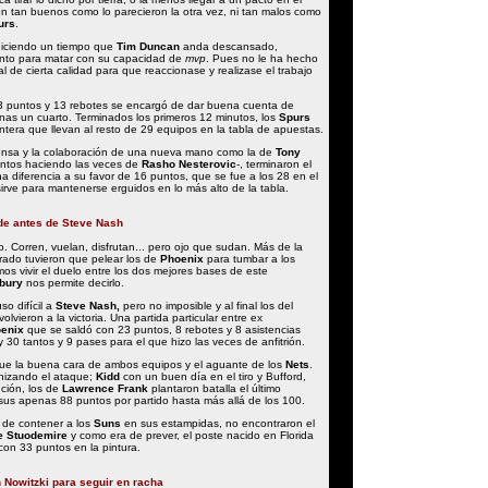
n tan buenos como lo parecieron la otra vez, ni tan malos como
urs
.
diciendo un tiempo que
Tim Duncan
anda descansado,
to para matar con su capacidad de
mvp
. Pues no le ha hecho
al de cierta calidad para que reaccionase y realizase el trabajo
3 puntos y 13 rebotes se encargó de dar buena cuenta de
as un cuarto. Terminados los primeros 12 minutos, los
Spurs
ntera que llevan al resto de 29 equipos en la tabla de apuestas.
ensa y la colaboración de una nueva mano como la de
Tony
ntos haciendo las veces de
Rasho Nesterovic
-, terminaron el
a diferencia a su favor de 16 puntos, que se fue a los 28 en el
irve para mantenerse erguidos en lo más alto de la tabla.
de antes de Steve Nash
. Corren, vuelan, disfrutan... pero ojo que sudan. Más de la
rado tuvieron que pelear los de
Phoenix
para tumbar a los
os vivir el duelo entre los dos mejores bases de este
bury
nos permite decirlo.
so difícil a
Steve Nash,
pero no imposible y al final los del
olvieron a la victoria. Una partida particular entre ex
enix
que se saldó con 23 puntos, 8 rebotes y 8 asistencias
 30 tantos y 9 pases para el que hizo las veces de anfitrión.
fue la buena cara de ambos equipos y el aguante de los
Nets
.
nizando el ataque;
Kidd
con un buen día en el tiro y Bufford,
ción, los de
Lawrence Frank
plantaron batalla el último
sus apenas 88 puntos por partido hasta más allá de los 100.
 de contener a los
Suns
en sus estampidas, no encontraron el
 Stuodemire
y como era de prever, el poste nacido en Florida
 con 33 puntos en la pintura.
 Nowitzki para seguir en racha