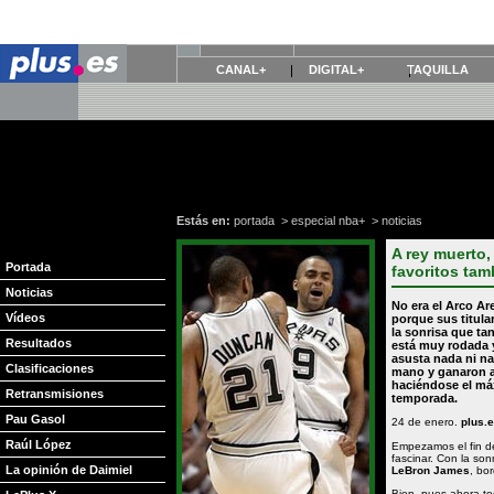
CANAL+
DIGITAL+
TAQUILLA
Estás en:
portada
>
especial nba+
>
noticias
A rey muerto,
Portada
favoritos ta
Noticias
No era el
Arco Ar
Vídeos
porque sus titula
la sonrisa que ta
Resultados
está muy rodada y
asusta nada ni na
Clasificaciones
mano y ganaron 
haciéndose el máx
Retransmisiones
temporada.
Pau Gasol
24 de enero.
plus.
Raúl López
Empezamos el fin 
fascinar. Con la so
La opinión de Daimiel
LeBron James
, bo
Bien, pues ahora toc