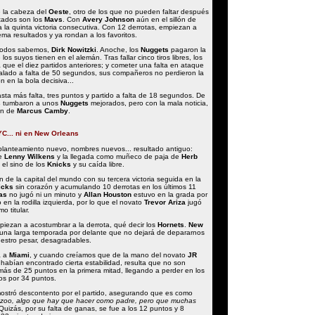
e la cabeza del
Oeste
, otro de los que no pueden faltar después
ltados son los
Mavs
. Con
Avery Johnson
aún en el sillón de
 la quinta victoria consecutiva. Con 12 derrotas, empiezan a
tema resultados y ya rondan a los favoritos.
 todos sabemos,
Dirk Nowitzki
. Anoche, los
Nuggets
pagaron la
los suyos tienen en el alemán. Tras fallar cinco tiros libres, los
que el diez partidos anteriores; y cometer una falta en ataque
alado a falta de 50 segundos, sus compañeros no perdieron la
n en la bola decisiva...
ta más falta, tres puntos y partido a falta de 18 segundos. De
s
tumbaron a unos
Nuggets
mejorados, pero con la mala noticia,
ión de
Marcus Camby
.
C... ni en New Orleans
lanteamiento nuevo, nombres nuevos... resultado antiguo:
de
Lenny Wilkens
y la llegada como muñeco de paja de
Herb
el sino de los
Knicks
y su caída libre.
 de la capital del mundo con su tercera victoria seguida en la
icks
sin corazón y acumulando 10 derrotas en los últimos 11
as
no jugó ni un minuto y
Allan Houston
estuvo en la grada por
en la rodilla izquierda, por lo que el novato
Trevor Ariza
jugó
o titular.
iezan a acostumbrar a la derrota, qué decir los
Hornets
.
New
 una larga temporada por delante que no dejará de depararnos
estro pesar, desagradables.
a a
Miami
, y cuando creíamos que de la mano del novato
JR
habían encontrado cierta estabilidad, resulta que no son
ás de 25 puntos en la primera mitad, llegando a perder en los
os por 34 puntos.
ostró descontento por el partido, asegurando que es como
al zoo, algo que hay que hacer como padre, pero que muchas
 Quizás, por su falta de ganas, se fue a los 12 puntos y 8