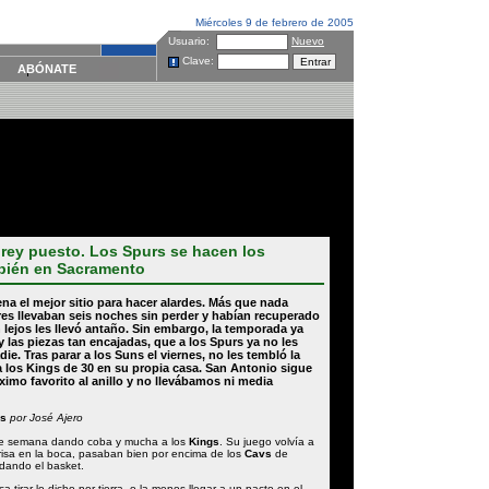
Miércoles 9 de febrero de 2005
Usuario:
Nuevo
Clave:
ABÓNATE
 rey puesto. Los Spurs se hacen los
mbién en Sacramento
ena
el mejor sitio para hacer alardes. Más que nada
res llevaban seis noches sin perder y habían recuperado
n lejos les llevó antaño. Sin embargo, la temporada ya
 las piezas tan encajadas, que a los
Spurs
ya no les
die. Tras parar a los
Suns
el viernes, no les tembló la
a los
Kings
de 30 en su propia casa.
San Antonio
sigue
imo favorito al anillo y no llevábamos ni media
es
por José Ajero
de semana dando coba y mucha a los
Kings
. Su juego volvía a
nrisa en la boca, pasaban bien por encima de los
Cavs
de
rdando el basket.
a tirar lo dicho por tierra, o la menos llegar a un pacto en el