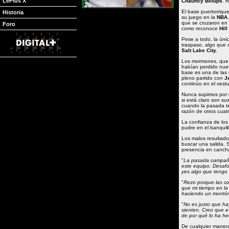
LePlus X
Chauncy Billups
. 
El base puertorriqu
Historia
su juego en la
NBA
que se cruzaron en
Foro
como reconoce
Hill
Pese a todo, la ún
traspaso, algo que s
Salt Lake City.
Los mormones, que
habían perdido nuev
base es una de las
pleno partido con
J
continúo en el vestu
Nunca supimos por 
si está claro son su
cuando la pasada t
razón de otros cuat
La confianza de lo
pudre en el banquil
Los malos resultado
buscar una salida. S
presencia en cancha
"
La pasada campaña 
este equipo. Desafo
yes algo que tengo 
"
Rezo porque las co
que mi tiempo en l
haciendo un montón 
"
No es justo que ha
sienten. Creo que e
de por qué lo ha he
De cualquier maner