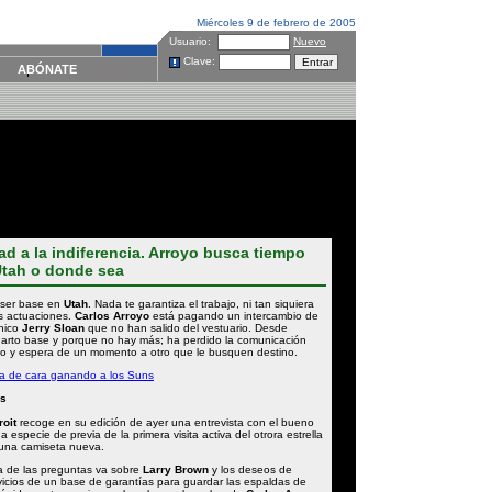
Miércoles 9 de febrero de 2005
Usuario:
Nuevo
Clave:
ABÓNATE
dad a la indiferencia. Arroyo busca tiempo
Utah o donde sea
 ser base en
Utah
. Nada te garantiza el trabajo, ni tan siquiera
s actuaciones.
Carlos Arroyo
está pagando un intercambio de
cnico
Jerry Sloan
que no han salido del vestuario. Desde
arto base y porque no hay más; ha perdido la comunicación
co y espera de un momento a otro que le busquen destino.
a de cara ganando a los Suns
es
roit
recoge en su edición de ayer una entrevista con el bueno
 especie de previa de la primera visita activa del otrora estrella
una camiseta nueva.
na de las preguntas va sobre
Larry Brown
y los deseos de
vicios de un base de garantías para guardar las espaldas de