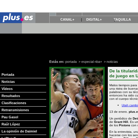
CANAL+
DIGITAL+
TAQUILLA
Estás en:
portada
>
especial nba+
>
noticias
De la titulari
Portada
de juego en 
Noticias
Malos tiempos para
Vídeos
una ristra de buena
palabras con su té
entonces ha sido cu
Resultados
con el cuerpo técni
Clasificaciones
Utah cambi
Retransmisiones
13 de enero.
plus.
Pau Gasol
Un periódico de
Det
de
Grant Hill.
Es una
Raúl López
de los
Pistons
con 
La opinión de Daimiel
En la entrevista, u
hacerse con los ser