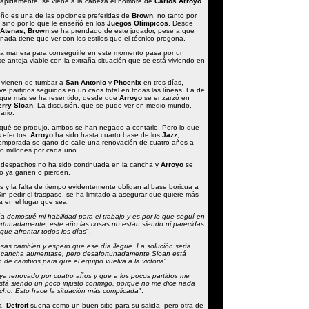
Rápidamente, se viene a la cabeza el nombre de
Carlos Arroyo.
eño es una de las opciones preferidas de
Brown
, no tanto por
, sino por lo que le enseñó en los
Juegos Olímpicos
. Desde
Atenas, Brown
se ha prendado de este jugador, pese a que
nada tiene que ver con los estilos que el técnico pregona.
ica manera para conseguirle en este momento pasa por un
e antoja viable con la extraña situación que se está viviendo en
 vienen de tumbar a
San Antonio
y
Phoenix
en tres días,
e partidos seguidos en un caos total en todas las líneas. La de
 que más se ha resentido, desde que
Arroyo
se enzarzó en
erry Sloan
. La discusión, que se pudo ver en medio mundo,
ario.
qué se produjo, ambos se han negado a contarlo. Pero lo que
s efectos:
Arroyo
ha sido hasta cuarto base de los
Jazz
,
emporada se gano de calle una renovación de cuatro años a
ro millones por cada uno.
s despachos no ha sido continuada en la cancha y
Arroyo
se
lo ya ganen o pierden.
s y la falta de tiempo evidentemente obligan al base boricua a
in pedir el traspaso, se ha limitado a asegurar que quiere más
 en el lugar que sea:
demostré mi habilidad para el trabajo y es por lo que seguí en
rtunadamente, este año las cosas no están siendo ni parecidas
que afrontar todos los días
".
sas cambien y espero que ese día llegue. La solución sería
a cancha aumentase, pero desafortunadamente Sloan está
de cambios para que el equipo vuelva a la victoria
".
ya renovado por cuatro años y que a los pocos partidos me
stá siendo un poco injusto conmigo, porque no me dice nada
cho. Esto hace la situación más complicada
".
a,
Detroit
suena como un buen sitio para su salida, pero otra de