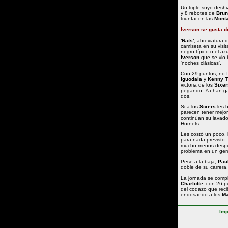
Un triple suyo desh
y 8 rebotes de
Bru
triunfar en las
Mont
Iverson se gusta d
'Nats'
, abreviatura 
camiseta en su visi
negro típico o el a
Iverson
que se vio 
'noches clásicas'.
Con 29 puntos, no f
Iguodala
y
Kenny 
victoria de los
Sixer
pegando. Ya han ga
dos.
Si a los
Sixers
les h
parecen tener mejor
continúan su lavado
Hornets.
Les costó un poco, 
para nada previsto:
mucho menos después
problema en un gem
Pese a la baja,
Pau
doble de su carrera
La jornada se compl
Charlotte
, con 26 
del codazo que rec
endosando a los
Ma
Imp