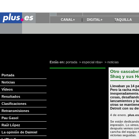
CANAL+
DIGITAL+
TAQUILLA
Estás en:
portada
>
especial nba+
>
noticias
Otro cascabel
Portada
Shaq y sus H
Noticias
Llevaban ya 14 pa
Vídeos
Pero la racha más
inesperadamente
Resultados
cosas, desafiando
lanzamientos y la
Clasificaciones
otras se mantien
Detroit
con su des
Retransmisiones
4 de enero.
plus.es
Pau Gasol
Se están dedicando
Raúl López
impresión. Lo vimos
después vemos como 
cancha del equipo m
La opinión de Daimiel
victorias seguidas.