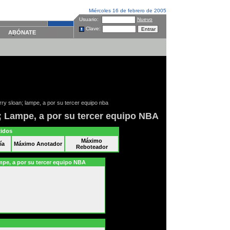
Miércoles 16 de febrero de 2005
Usuario:
Nuevo
Clave:
ABÓNATE
rry sloan; lampe, a por su tercer equipo nba
; Lampe, a por su tercer equipo NBA
tidos
Máximo
ía
Máximo Anotador
Reboteador
24 de enero.
plus.es
mpe, a por su tercer equipo NBA
¿Todos felices y todos
contentos?
Pues habrá
que verlo. Dar algo por
nada está muy bien en
esto de la solidaridad y
la hermandad, pero en
el deporte profesional
no es que esté muy
bien visto.
Por ello, salvo el