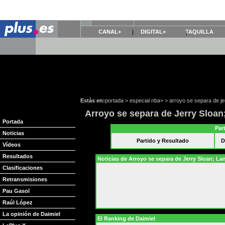
CANAL+
DIGITAL+
TAQUILLA
Estàs en:
portada
>
especial nba+
>
arroyo se separa de je
Arroyo se separa de Jerry Sloan
Portada
Par
Noticias
Partido y Resultado
D
Vídeos
Resultados
Noticias de Arroyo se separa de Jerry Sloan; La
Clasificaciones
Retransmisiones
Pau Gasol
Raúl López
La opinión de Daimiel
El Ranking de Daimiel