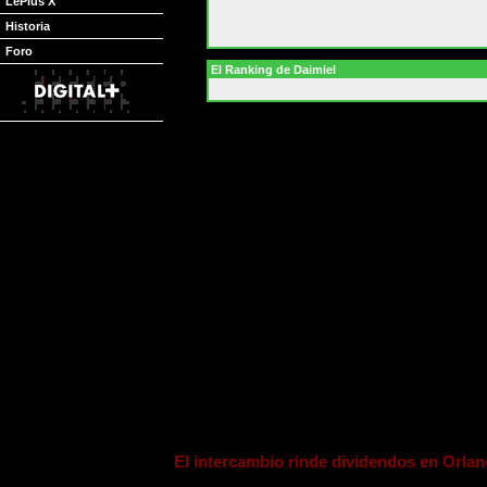
LePlus X
Historia
Foro
El Ranking de Daimiel
Pacers
con camiseta de años atrás se pre
vivos en una temporada tan complicada para
El base neoyorquino, el único titular sano o 
haber aceptado el desafío de su entrenador.
buscar a los compañeros, más que nada por
Ahora, con
Jermaine O'Neal
en plena form
muñeca, sigue siendo necesaria su aportaci
O'Neal
fueron un 1-2 perfecto para poner la
Los de
Houston
tuvieron una buena noche
incluso del triste
Yao Ming
, que se fue a los
anterior ante los
Grizz
, los de
Houston
fuer
Permitieron otra vez que su rival se fuera 
defensa fuera lo más impresionante de sus 
anduvieran sobrados en el tiro exterior, anot
El intercambio rinde dividendos en Orlan