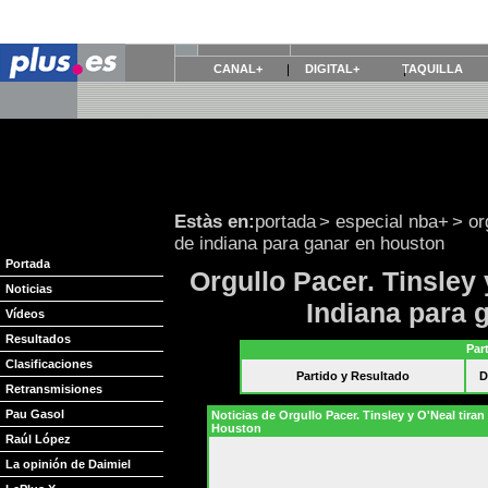
CANAL+
DIGITAL+
TAQUILLA
Estàs en:
portada
>
especial nba+
>
or
de indiana para ganar en houston
Portada
Orgullo Pacer. Tinsley 
Noticias
Indiana para 
Vídeos
Resultados
Par
Clasificaciones
Partido y Resultado
D
Retransmisiones
Pau Gasol
Noticias de Orgullo Pacer. Tinsley y O'Neal tiran
Houston
Raúl López
La opinión de Daimiel