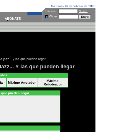
Miércoles 16 de febrero de 2005
Usuario:
Nuevo
Clave:
ABÓNATE
s jazz... y las que pueden llegar
azz... Y las que pueden llegar
tidos
Máximo
ía
Máximo Anotador
Reboteador
10 de enero.
plus.es
s que pueden llegar
Si malos han sido los
últimos 15 días de los
Jazz
, nada indica que
lo que se viene encima,
desde esta misma
madrugada vaya a ser
mejor.
Inmersos en una racha
de nueve derrotas
consecutivas, algo que