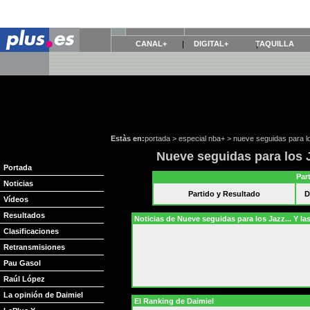
CANAL+
DIGITAL+
TAQUILLA
Estàs en:
portada
>
especial nba+
>
nueve seguidas para lo
Nueve seguidas para los J
Portada
Par
Noticias
Partido y Resultado
D
Vídeos
Resultados
Noticias de Nueve seguidas para los Jazz... Y la
Clasificaciones
Retransmisiones
Pau Gasol
Raúl López
La opinión de Daimiel
El Ranking de Daimiel