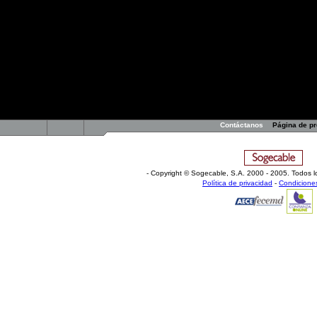
estadounidense profesional.
Por ello, el que ahora su decisión sea cuest
Primero, su máxima autoridad se siente desp
quedase supeditado a exámenes paralelos qu
Además, temen el precedente creado. No en
que dicta el convenio colectivo firmado entr
partir de ahora, se podrán discutir fuera del
poder.
Contáctanos
Página de p
- Copyright © Sogecable, S.A
.
2000 - 2005. Todos l
Política de privacidad
-
Condicione