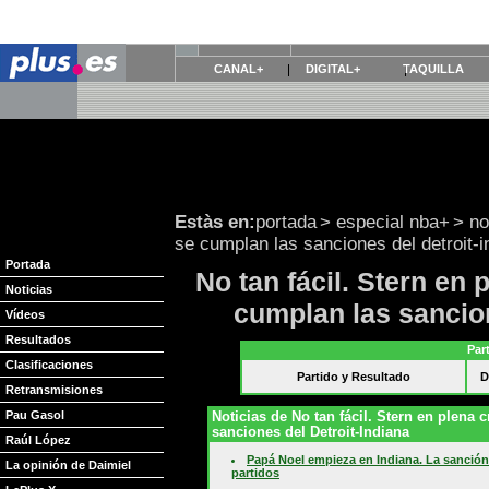
CANAL+
DIGITAL+
TAQUILLA
Estàs en:
portada
>
especial nba+
>
no
se cumplan las sanciones del detroit-i
Portada
No tan fácil. Stern en
Noticias
cumplan las sancion
Vídeos
Resultados
Par
Clasificaciones
Partido y Resultado
D
Retransmisiones
Pau Gasol
Noticias de No tan fácil. Stern en plena
sanciones del Detroit-Indiana
Raúl López
Papá Noel empieza en Indiana. La sanción
La opinión de Daimiel
partidos