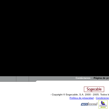
decir que no te puedes sentar y estar espec
volver o no
".
La respuesta de Malone fue automática: "
No
si el jugador estrella de un equipo no te quier
Pataleta del
Cartero
y nueva reacción de K
angelinos, siempre pendientes de hacer sang
el menor problema en pedir perdón a
Malon
que sus palabras poco tenían que ver con él
"
Estoy sorprendido por todo esto. Si le he of
realmente. No quería decir nada con lo que di
de la misma manera que estoy seguro que el
abiertas por si decide volver con nosotros
".
De momento, y a la espera de lo que ahora 
así entre dos tipos que fueron compañeros,
ser amigos... Nada fácil la vida en
LA
.
Contáctanos
Página de p
- Copyright © Sogecable, S.A
.
2000 - 2005. Todos l
Política de privacidad
-
Condicione