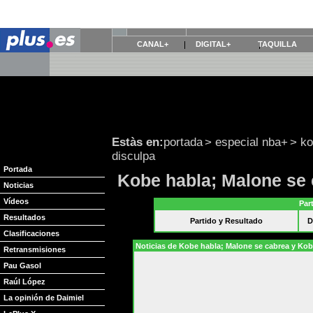
CANAL+
DIGITAL+
TAQUILLA
Estàs en:
portada
>
especial nba+
>
ko
disculpa
Portada
Kobe habla; Malone se 
Noticias
Vídeos
Par
Resultados
Partido y Resultado
D
Clasificaciones
Noticias de Kobe habla; Malone se cabrea y Kob
Retransmisiones
Pau Gasol
Raúl López
La opinión de Daimiel