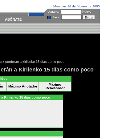
Miércoles 16 de febrero de 2005
Usuario:
Nuevo
Clave:
ABÓNATE
jazz perderán a kirilenko 15 días como poco
derán a Kirilenko 15 días como poco
tidos
Máximo
ía
Máximo Anotador
Reboteador
30 de noviembre.
n a Kirilenko 15 días como poco
plus.es
Andan los
Jazz
peleados con la
defensa en las últimas
dos semanas de
competición y encima lo
que reciben no son
buenas noticias.
Andrei
Kirilenko,
uno de los
termómetros de
Jerry
Sloan
en la retaguardia,