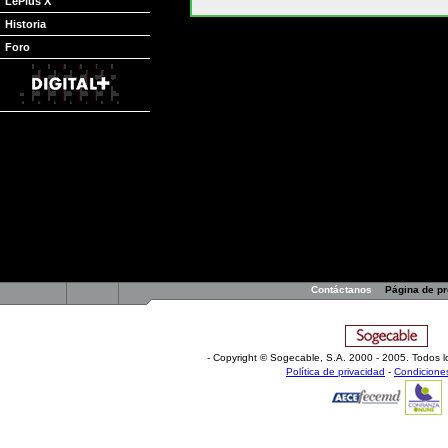
LePlus X
Historia
competición.
Foro
En el último partido de los
Jazz
, ante los
Spurs
, sufrió un go
rodilla derecha. Tuvo que ser ayudado para salir de la cancha 
lesionados.
Sin saber hasta que punto puede evolucionar, se le ha diagnos
una lesión que los médicos de los mormones han catalogado c
De momento, no hace falta que pase por el quirófano, lo que 
tendrá que llevar una protección para andar que le impida hace
dolor le irá desapareciendo, si todo sigue la vía correcta.
La pérdida de
Kirilenko
no es comparable, ni mucho menos a 
Harpring
, pero ya se empieza a ver fantasmas por todos los si
La temporada empezó muy bien con una primera mitad de siete 
llegado tan sólo dos. Precisamente, uno de los problemas más
del equipo, una de las señas de identidad de
Jerry Sloan
en 
Desde luego, la ausencia del mejor taponador de la competici
faceta.
Contáctanos
Página de p
- Copyright © Sogecable, S.A
.
2000 - 2005. Todos l
Política de privacidad
-
Condicione