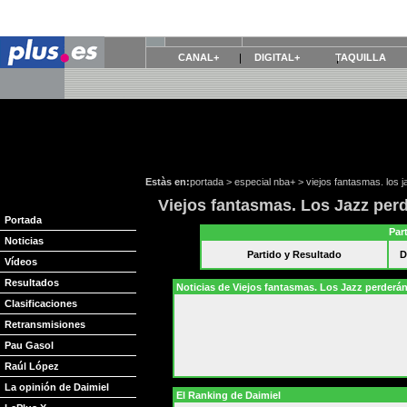
CANAL+
DIGITAL+
TAQUILLA
Estàs en:
portada
>
especial nba+
>
viejos fantasmas. los 
Viejos fantasmas. Los Jazz per
Portada
Par
Noticias
Partido y Resultado
D
Vídeos
Resultados
Noticias de Viejos fantasmas. Los Jazz perderá
Clasificaciones
Retransmisiones
Pau Gasol
Raúl López
La opinión de Daimiel
El Ranking de Daimiel