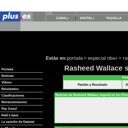
CANAL+
DIGITAL+
TAQUILLA
Estàs en:
portada
>
especial nba+
>
ra
Rasheed Wallace s
Portada
Noticias
Par
Vídeos
Partido y Resultado
D
Resultados
Noticias de Rasheed Wallace seguirá en los Pis
Clasificaciones
Retransmisiones
Pau Gasol
Raúl López
La opinión de Daimiel