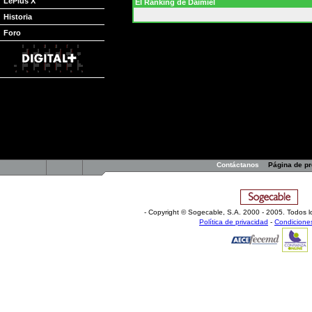
LePlus X
El Ranking de Daimiel
Historia
Foro
anillo de campeones para los de Detroit. 'She
interesado muchos equipos, ha aceptado una
temporadas para seguir en Detroit (equipo 
traspaso a tres bandas).
El jugador, que cobró 17 millones de dólare
contrato con los Pistons a lo largo de la s
interior la próxima temporada, ya que a pes
los Utah Jazz), han cerrado el fichaje de A
Ben y Rasheed.
Contáctanos
Página de p
- Copyright © Sogecable, S.A
.
2000 - 2005. Todos l
Política de privacidad
-
Condicione