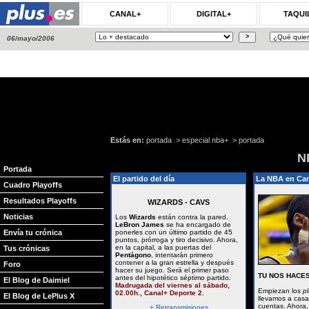
CANAL+
DIGITAL+
TAQUI
06/mayo/2006
Estás en:
portada
>
especial nba+
>
portada
N
Portada
El partido del día
La NBA en Ca
Cuadro Playoffs
Resultados Playoffs
WIZARDS - CAVS
Noticias
Los
Wizards
están contra la pared.
LeBron James
se ha encargado de
Envía tu crónica
ponerles con un último partido de 45
puntos, prórroga y tiro decisivo. Ahora,
en la capital, a las puertas del
Tus crónicas
Pentágono
, intentarán primero
contener a la gran estrella y después
Foro
hacer su juego. Será el primer paso
TU NOS HACES
antes del hipotético séptimo partido.
El Blog de Daimiel
Madrugada del viernes al sábado,
Empiezan los
pl
02.00h., Canal+ Deporte 2.
El Blog de LePlus X
llevamos a casa.
cuentas. Ahora,
+ Retransmisiones