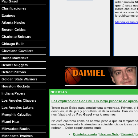
Pau Gasol
retransmisión 
que tú seas nues
Clasificaciones
Basta con que t
escribas cómo lo
Equipos
lo publicamos e
Manda ya tus c
Atlanta Hawks
Boston Celtics
Charlotte Bobcats
Chicago Bulls
Cleveland Cavaliers
Dallas Mavericks
Denver Nuggets
Detroit Pistons
Golden State Warriors
Houston Rockets
NOTICIAS
Indiana Pacers
Los Angeles Clippers
Las explicaciones de Pau. Un largo proceso de apren
Los Angeles Lakers
Tercer paso lógico para concluir una temporada. Primero, el
después, el del jefe y por último, el de la estrella. Con los d
Memphis Grizzlies
nos faltaba el de
Pau Gasol
y ya lo tenemos.
No está contento como es normal, pese a que su temporada 
Miami Heat
embargo, llama más la atención la coincidencia de ideas de 
rodean... Debe seguir aprendiendo.
Milwaukee Bucks
Quinteto novato
/
Heat vs Nets
/
Daimiel
/
L
Minnesota Twolves