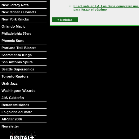
New Jersey Nets
El sol sale en LA. Los Suns completan una
para forzar el séptimo
New Orleans Hornets
New York Knicks
+ Noticias
Orlando Magic
Philadelphia 76ers
Phoenix Suns
Portland Trail Blazers
Sacramento Kings
San Antonio Spurs
Seattle Supersonics
Toronto Raptors
Utah Jazz
Washington Wizards
J.M. Calderón
Retransmisiones
La galeria del mate
All-Star 2006
Newsletter