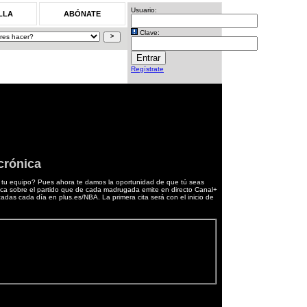
Usuario:
LLA
ABÓNATE
Clave:
Regístrate
crónica
ó tu equipo? Pues ahora te damos la oportunidad de que tú seas
nica sobre el partido que de cada madrugada emite en directo Canal+
cadas cada día en plus.es/NBA. La primera cita será con el inicio de