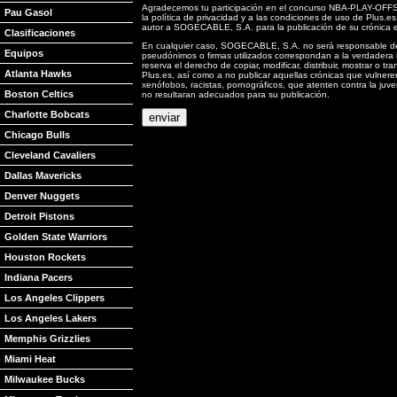
Agradecemos tu participación en el concurso NBA-PLAY-OFFS 2
Pau Gasol
la política de privacidad y a las condiciones de uso de Plus.es
autor a SOGECABLE, S.A. para la publicación de su crónica e
Clasificaciones
En cualquier caso, SOGECABLE, S.A. no será responsable de la
Equipos
pseudónimos o firmas utilizados correspondan a la verdadera
reserva el derecho de copiar, modificar, distribuir, mostrar o 
Atlanta Hawks
Plus.es, así como a no publicar aquellas crónicas que vulneren
xenófobos, racistas, pornográficos, que atenten contra la juven
Boston Celtics
no resultaran adecuados para su publicación.
Charlotte Bobcats
Chicago Bulls
Cleveland Cavaliers
Dallas Mavericks
Denver Nuggets
Detroit Pistons
Golden State Warriors
Houston Rockets
Indiana Pacers
Los Angeles Clippers
Los Angeles Lakers
Memphis Grizzlies
Miami Heat
Milwaukee Bucks