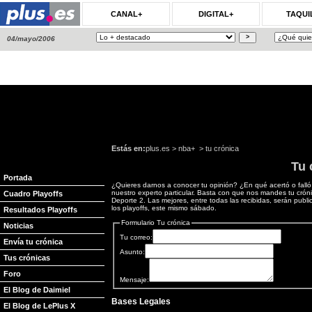
CANAL+
DIGITAL+
TAQUI
04/mayo/2006
Estás en:
plus.es
>
nba+
> tu crónica
Tu 
Portada
¿Quieres darnos a conocer tu opinión? ¿En qué acertó o fall
nuestro experto particular. Basta con que nos mandes tu cró
Cuadro Playoffs
Deporte 2. Las mejores, entre todas las recibidas, serán publi
los playoffs, este mismo sábado.
Resultados Playoffs
Formulario Tu crónica
Noticias
Tu correo:
Envía tu crónica
Asunto:
Tus crónicas
Foro
Mensaje:
El Blog de Daimiel
Bases Legales
El Blog de LePlus X