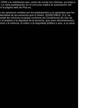
006 y te solicitamos que, antes de enviar tus crónicas, accedas a
. La mera participación en el concurso implica la autorización del
n la página web de Plus.es.
s opiniones vertidas por los participantes y no garantiza que los
 identidad de las personas que lo firman. SOGECABLE, S.A. se
transmitir las crónicas enviadas conforme las Condiciones de Uso de
 el respeto a la dignidad de la persona, que sean discriminatorios,
tud o la infancia, el orden o la seguridad pública o que, a su juicio,