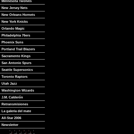
Minnesota Twolves
New Jersey Nets
New Orleans Hornets
New York Knicks
Orlando Magic
Philadelphia 76ers
Phoenix Suns
Portland Trail Blazers
Sacramento Kings
San Antonio Spurs
Seattle Supersonics
Toronto Raptors
Utah Jazz
Washington Wizards
J.M. Calderón
Retransmisiones
La galeria del mate
All-Star 2006
Newsletter