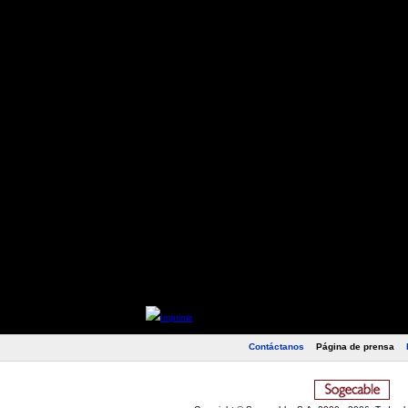
Juanmi (Murcia)
34
38
0,89
Cobeño (Castilla)
26
29
0,90
Cavallero (Levante)
31
34
0,91
Valerio (Almería)
38
39
0,97
Jauregui (Lorca)
37
36
1,03
Etxeberria (Eibar)
32
30
1,07
Rouget (Xerez)
30
28
1,07
Kike (P. Ejido)
32
28
1,14
Bizarri (Valladolid)
38
31
1,23
Imprimir
Contáctanos
Página de prensa