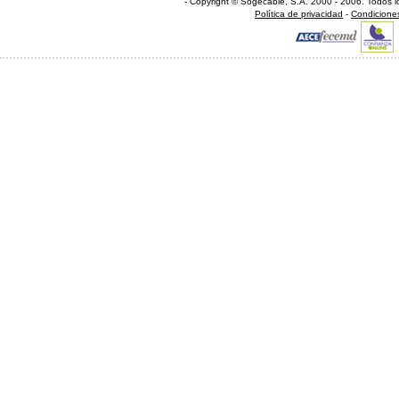
- Copyright © Sogecable, S.A
.
2000 - 2006. Todos l
Política de privacidad
-
Condicione