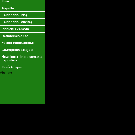
Foro
Villa (Valencia)
25
6
Taquilla
Calendario (Ida)
Ronaldinho (Barcelona)
17
7
Calendario (Vuelta)
D. Milito (Zaragoza)
15
0
Pichichi / Zamora
Retransmisiones
Ronaldo (Real Madrid)
14
2
Fútbol internacional
Champions League
Torres (At. Madrid)
13
3
Newsletter fin de semana
deportivo
Baiano (Celta)
13
3
Envía tu spot
Abónate
Ewerthon (Zaragoza)
12
1
Riquelme (Villarreal)
12
4
Milosevic (Osasuna)
11
0
Pichichi Segunda
GOLES
DE PENALTI
Uche (Recreativo)
20
0