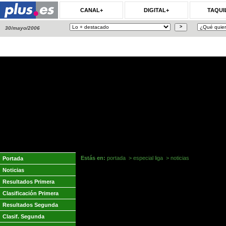
CANAL+
DIGITAL+
TAQUI
30/mayo/2006
Estás en:
portada
>
especial liga
>
noticias
Portada
Noticias
Pichichi y Zamora
Resultados Primera
Pichichi Primera
Clasificación Primera
GOLES
DE PENALTI
Resultados Segunda
Eto'o (Barcelona)
26
1
Clasif. Segunda